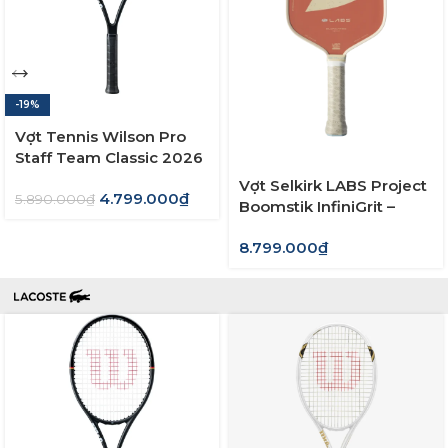
-19%
Vợt Tennis Wilson Pro
Staff Team Classic 2026
(280gram)
Vợt Selkirk LABS Project
4.799.000
₫
5.890.000
₫
Boomstik InfiniGrit –
Canyon Clay (Limited
8.799.000
₫
Edition)