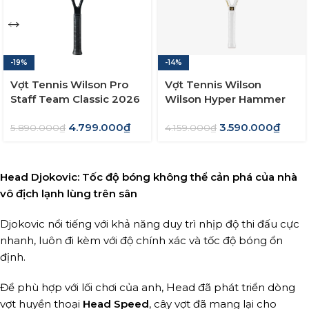
-19%
-14%
Vợt Tennis Wilson Pro
Vợt Tennis Wilson
Staff Team Classic 2026
Wilson Hyper Hammer
(280gram)
5.3 WR154311U
4.799.000
₫
3.590.000
₫
5.890.000
₫
4.159.000
₫
Head Djokovic: Tốc độ bóng không thể cản phá của nhà
vô địch lạnh lùng trên sân
Djokovic nổi tiếng với khả năng duy trì nhịp độ thi đấu cực
nhanh, luôn đi kèm với độ chính xác và tốc độ bóng ổn
định.
Để phù hợp với lối chơi của anh, Head đã phát triển dòng
vợt huyền thoại
Head Speed
, cây vợt đã mang lại cho