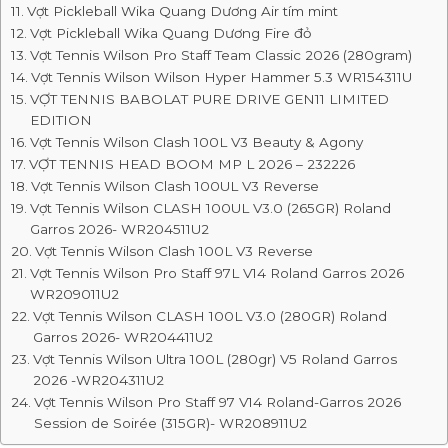
Vợt Pickleball Wika Quang Dương Air tím mint
Vợt Pickleball Wika Quang Dương Fire đỏ
Vợt Tennis Wilson Pro Staff Team Classic 2026 (280gram)
Vợt Tennis Wilson Wilson Hyper Hammer 5.3 WR154311U
VỢT TENNIS BABOLAT PURE DRIVE GEN11 LIMITED
EDITION
Vợt Tennis Wilson Clash 100L V3 Beauty & Agony
VỢT TENNIS HEAD BOOM MP L 2026 – 232226
Vợt Tennis Wilson Clash 100UL V3 Reverse
Vợt Tennis Wilson CLASH 100UL V3.0 (265GR) Roland
Garros 2026- WR204511U2
Vợt Tennis Wilson Clash 100L V3 Reverse
Vợt Tennis Wilson Pro Staff 97L V14 Roland Garros 2026
WR209011U2
Vợt Tennis Wilson CLASH 100L V3.0 (280GR) Roland
Garros 2026- WR204411U2
Vợt Tennis Wilson Ultra 100L (280gr) V5 Roland Garros
2026 -WR204311U2
Vợt Tennis Wilson Pro Staff 97 V14 Roland-Garros 2026
Session de Soirée (315GR)- WR208911U2