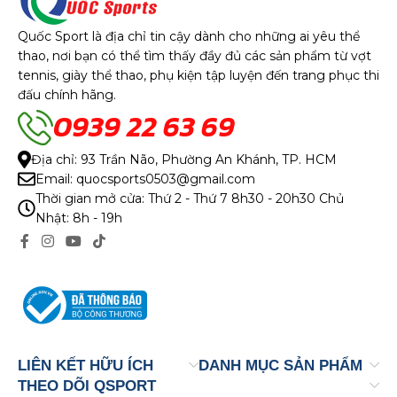
cường. Hãy khám phá
trang phục Lacoste Djokovic
trên
Tennispro để tỏa sáng một cách đẳng cấp trên sân, đồng
Quốc Sport là địa chỉ tin cậy dành cho những ai yêu thể
thời thể hiện sự hâm mộ dành cho nhà vô địch Serbia.
thao, nơi bạn có thể tìm thấy đầy đủ các sản phẩm từ vợt
tennis, giày thể thao, phụ kiện tập luyện đến trang phục thi
Asics Djokovic: Sự thoải mái và linh hoạt ở mọi thời điểm
đấu chính hãng.
0939 22 63 69
Sự nhanh nhẹn, ổn định, thoải mái và hỗ trợ bàn chân là
yếu tố cần thiết để Djokovic phát huy tối đa tiềm năng và
Địa chỉ: 93 Trần Não, Phường An Khánh, TP. HCM
tài năng trên sân đấu.
Giày Asics Court FF
từ Nhật Bản
Email: quocsports0503@gmail.com
chính là câu trả lời hoàn hảo, giúp Djokovic – cũng như mọi
Thời gian mở cửa: Thứ 2 - Thứ 7 8h30 - 20h30 Chủ
người chơi – có thể thi đấu quần vợt ở phong độ tốt nhất.
Nhật: 8h - 19h
Hãy tìm cho mình đôi
giày tennis Asics
lý tưởng trên
website của chúng tôi nếu bạn muốn thống trị đối thủ
bằng khả năng bao quát toàn bộ mặt sân từ đầu đến cuối
trận đấu, giống như anh.
LIÊN KẾT HỮU ÍCH
DANH MỤC SẢN PHẨM
THEO DÕI QSPORT