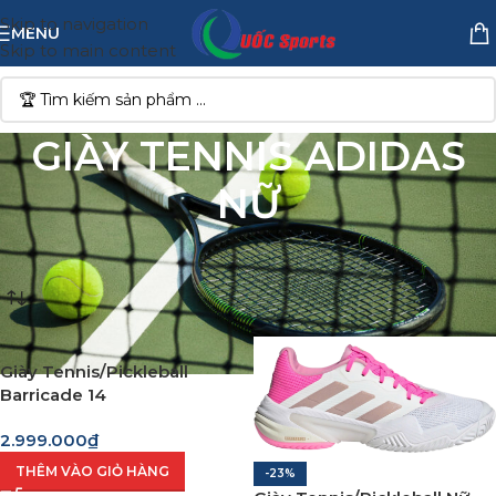
Skip to navigation
MENU
Skip to main content
GIÀY TENNIS ADIDAS
NỮ
Trang chủ
/
Giày Tennis - Pickleball
/
GIÀY TENNIS NỮ
/
GIÀY TENNIS ADIDAS NỮ
Giày Tennis/Pickleball
Barricade 14
2.999.000
₫
THÊM VÀO GIỎ HÀNG
-23%