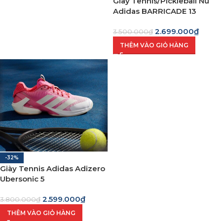
Giày Tennis/Pickleball Nữ
Adidas BARRICADE 13
2.699.000
₫
3.500.000
₫
THÊM VÀO GIỎ HÀNG
-32%
Giày Tennis Adidas Adizero
Ubersonic 5
2.599.000
₫
3.800.000
₫
THÊM VÀO GIỎ HÀNG