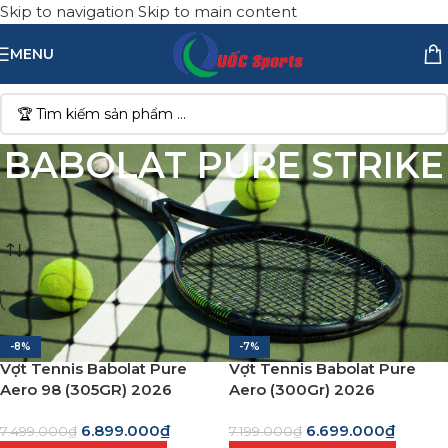
Skip to navigation
Skip to main content
MENU
BABOLAT PURE STRIKE
Trang chủ
/
Vợt Tennis
/
Vợt Tennis Babolat
/
BABOLAT PURE STRIKE
-8%
-7%
Vợt Tennis Babolat Pure
Vợt Tennis Babolat Pure
Aero 98 (305GR) 2026
Aero (300Gr) 2026
6.899.000
₫
6.699.000
₫
7.499.000
₫
7.199.000
₫