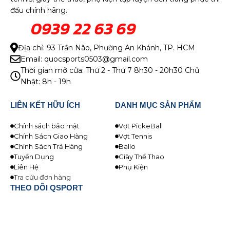
đấu chính hãng.
0939 22 63 69
Địa chỉ: 93 Trần Não, Phường An Khánh, TP. HCM
Email: quocsports0503@gmail.com
Thời gian mở cửa: Thứ 2 - Thứ 7 8h30 - 20h30 Chủ
Nhật: 8h - 19h
LIÊN KẾT HỮU ÍCH
DANH MỤC SẢN PHẨM
Chính sách bảo mật
Vợt PickeBall
Chính Sách Giao Hàng
Vợt Tennis
Chính Sách Trả Hàng
Ballo
Tuyển Dụng
Giày Thể Thao
Liên Hệ
Phụ Kiện
Tra cứu đơn hàng
THEO DÕI QSPORT