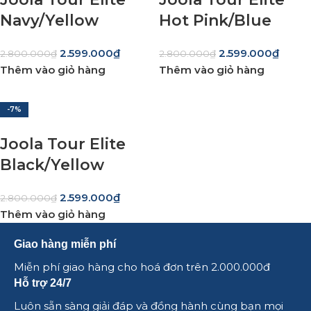
Navy/Yellow
Hot Pink/Blue
2.599.000
₫
2.599.000
₫
2.800.000
₫
2.800.000
₫
Thêm vào giỏ hàng
Thêm vào giỏ hàng
-7%
Joola Tour Elite
Black/Yellow
2.599.000
₫
2.800.000
₫
Thêm vào giỏ hàng
Giao hàng miễn phí
Miễn phí giao hàng cho hoá đơn trên 2.000.000đ
Hỗ trợ 24/7
Luôn sẵn sàng giải đáp và đồng hành cùng bạn mọi