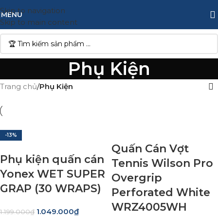
Skip to navigation
MENU
Skip to main content
Phụ Kiện
Trang chủ
/
Phụ Kiện
-13%
Quấn Cán Vợt
Phụ kiện quấn cán
Tennis Wilson Pro
Yonex WET SUPER
Overgrip
GRAP (30 WRAPS)
Perforated White
WRZ4005WH
1.049.000
₫
1.199.000
₫