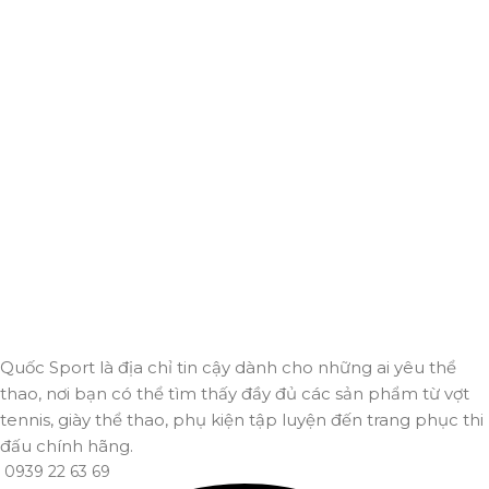
Giao hàng miễn phí
Miễn phí giao hàng cho hoá đơn trên 2.000.000đ
Hỗ trợ 24/7
Luôn sẵn sàng giải đáp và đồng hành cùng bạn mọi lúc,
mọi nơi.
Thanh toán trực tuyến
An toàn, nhanh chóng và bảo mật tuyệt đối.
Giao hàng nhanh
Đảm bảo đơn hàng đến tay bạn trong thời gian sớm nhất.
Quốc Sport là địa chỉ tin cậy dành cho những ai yêu thể
thao, nơi bạn có thể tìm thấy đầy đủ các sản phẩm từ vợt
tennis, giày thể thao, phụ kiện tập luyện đến trang phục thi
đấu chính hãng.
0939 22 63 69