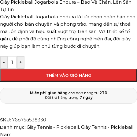
Giày Pickleball Jogarbola Endura – Bảo Vệ Chân, Lên Sân
Tự Tin
Giày Pickleball Jogarbola Endura là lựa chọn hoàn hảo cho
người chơi bán chuyên và phong trào, mang đến sự thoải
mái, ổn định và hiệu suất vượt trội trên sân. Với thiết kế tối
giản, dễ phối đồ cùng những công nghệ hiện đại, đôi giày
này giúp bạn làm chủ từng bước di chuyển.
-
+
THÊM VÀO GIỎ HÀNG
Miễn phí giao hàng
cho đơn hàng từ
2TR
Đổi trả hàng trong
7 ngày
SKU:
76b75a538330
Danh mục:
Giày Tennis - Pickleball
,
Giày Tennis - Pickleball
Nam