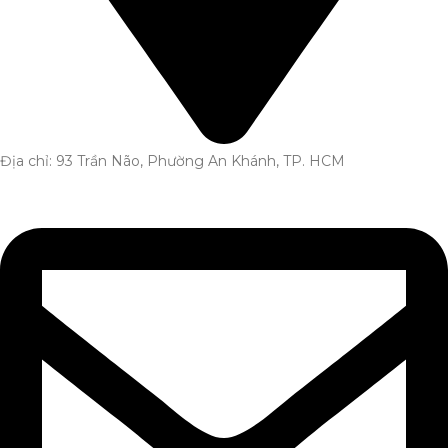
Địa chỉ: 93 Trần Não, Phường An Khánh, TP. HCM