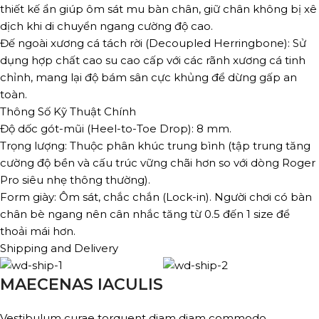
thiết kế ẩn giúp ôm sát mu bàn chân, giữ chân không bị xê
dịch khi di chuyển ngang cường độ cao.
Đế ngoài xương cá tách rời (Decoupled Herringbone): Sử
dụng hợp chất cao su cao cấp với các rãnh xương cá tinh
chỉnh, mang lại độ bám sân cực khủng để dừng gấp an
toàn.
Thông Số Kỹ Thuật Chính
Độ dốc gót-mũi (Heel-to-Toe Drop): 8 mm.
Trọng lượng: Thuộc phân khúc trung bình (tập trung tăng
cường độ bền và cấu trúc vững chãi hơn so với dòng Roger
Pro siêu nhẹ thông thường).
Form giày: Ôm sát, chắc chắn (Lock-in). Người chơi có bàn
chân bè ngang nên cân nhắc tăng từ 0.5 đến 1 size để
thoải mái hơn.
Shipping and Delivery
MAECENAS IACULIS
Vestibulum curae torquent diam diam commodo