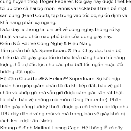
cùng huyền thoại Roger Federer
. Đôi giày này được thiết kế
tối ưu cho cả hai bộ môn Tennis và Pickleball
trên bề mặt
sân cứng (Hard Court)
, tập trung vào tốc độ, sự ổn định và
khả năng phản xạ ngang.
Dưới đây là thông tin chi tiết về công nghệ, thông số kỹ
thuật và các phối màu phổ biến của dòng giày này.
Điểm Nổi Bật Về Công Nghệ & Hiệu Năng
Tấm phản hồi lực Speedboard® Pro: Chạy dọc toàn bộ
chiều dài đế giày giúp tối ưu hóa khả năng hoàn trả năng
lượng, hỗ trợ đắc lực cho các pha bứt tốc ngắn hoặc đổi
hướng đột ngột.
Hệ đệm CloudTec® & Helion™ Superfoam: Sự kết hợp
hoàn hảo giúp giảm chấn tối đa khi tiếp đất, bảo vệ gót
chân và khớp gối mà vẫn giữ được cảm giác sân rất thật.
Lá chắn bảo vệ chống mài mòn (Drag Protector): Phần
thân giày bằng lưới kỹ thuật được gia cố thêm các lớp phủ
TPU dày dặn ở vùng mũi và má trong, bảo vệ giày khỏi bị
rách khi trượt sân (slide).
Khung cố định Midfoot Lacing Cage: Hệ thống lỗ xỏ dây