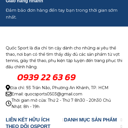
Giao hàng nhanh
Đảm bảo đơn hàng đến tay bạn trong thời gian sớm
nhất.
Quốc Sport là địa chỉ tin cậy dành cho những ai yêu thể
thao, nơi bạn có thể tìm thấy đầy đủ các sản phẩm từ vợt
tennis, giày thể thao, phụ kiện tập luyện đến trang phục thi
đấu chính hãng.
0939 22 63 69
Địa chỉ: 93 Trần Não, Phường An Khánh, TP. HCM
Email: quocsports0503@gmail.com
Thời gian mở cửa: Thứ 2 - Thứ 7 8h30 - 20h30 Chủ
Nhật: 8h - 19h
LIÊN KẾT HỮU ÍCH
DANH MỤC SẢN PHẨM
THEO DÕI QSPORT