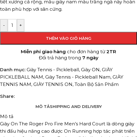
tiết xương cá rộng, mẫu giày nam màu trắng ngà này hoàn
toàn phù hợp với sân cứng.
-
+
THÊM VÀO GIỎ HÀNG
Miễn phí giao hàng
cho đơn hàng từ
2TR
Đổi trả hàng trong
7 ngày
Danh mục:
Giày Tennis - Pickleball
,
Giày ON
,
GIÀY
PICKLEBALL NAM
,
Giày Tennis - Pickleball Nam
,
GIÀY
TENNIS NAM
,
GIÀY TENNIS ON
,
Toàn Bộ Sản Phẩm
Share:
MÔ TẢ
SHIPPING AND DELIVERY
Mô tả
Giày On The Roger Pro Fire Men’s Hard Court
là dòng giày
thi đấu hiệu năng cao được On Running
hợp tác phát triển