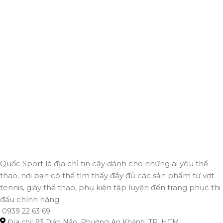
Giao hàng miễn phí
Miễn phí giao hàng cho hoá đơn trên 2.000.000đ
Hỗ trợ 24/7
Luôn sẵn sàng giải đáp và đồng hành cùng bạn mọi lúc,
mọi nơi.
Thanh toán trực tuyến
An toàn, nhanh chóng và bảo mật tuyệt đối.
Giao hàng nhanh
Đảm bảo đơn hàng đến tay bạn trong thời gian sớm nhất.
Quốc Sport là địa chỉ tin cậy dành cho những ai yêu thể
thao, nơi bạn có thể tìm thấy đầy đủ các sản phẩm từ vợt
tennis, giày thể thao, phụ kiện tập luyện đến trang phục thi
đấu chính hãng.
0939 22 63 69
Địa chỉ: 93 Trần Não, Phường An Khánh, TP. HCM