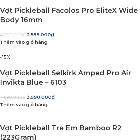
Vợt Pickleball Facolos Pro EliteX Wide
Body 16mm
2.599.000
₫
4.200.000
₫
Thêm vào giỏ hàng
-15%
Vợt Pickleball Selkirk Amped Pro Air
Invikta Blue – 6103
3.990.000
₫
4.680.000
₫
Thêm vào giỏ hàng
Vợt Pickleball Trẻ Em Bamboo R2
(223Gram)