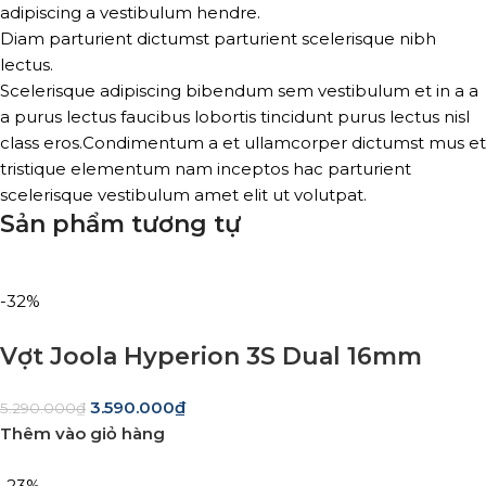
adipiscing a vestibulum hendre.
Diam parturient dictumst parturient scelerisque nibh
lectus.
Scelerisque adipiscing bibendum sem vestibulum et in a a
a purus lectus faucibus lobortis tincidunt purus lectus nisl
class eros.Condimentum a et ullamcorper dictumst mus et
tristique elementum nam inceptos hac parturient
scelerisque vestibulum amet elit ut volutpat.
Sản phẩm tương tự
-32%
Vợt Joola Hyperion 3S Dual 16mm
3.590.000
₫
5.290.000
₫
Thêm vào giỏ hàng
-23%