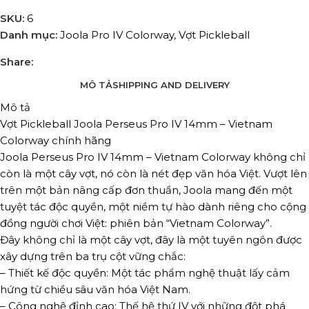
SKU:
6
Danh mục:
Joola Pro IV Colorway
,
Vợt Pickleball
Share:
MÔ TẢ
SHIPPING AND DELIVERY
Mô tả
Vợt Pickleball Joola Perseus Pro IV 14mm – Vietnam
Colorway chính hãng
Joola Perseus Pro IV 14mm – Vietnam Colorway không chỉ
còn là một cây vợt, nó còn là nét đẹp văn hóa Việt. Vượt lên
trên một bản nâng cấp đơn thuần, Joola mang đến một
tuyệt tác độc quyền, một niềm tự hào dành riêng cho cộng
đồng người chơi Việt: phiên bản “Vietnam Colorway”.
Đây không chỉ là một cây vợt, đây là một tuyên ngôn được
xây dựng trên ba trụ cột vững chắc:
– Thiết kế độc quyền: Một tác phẩm nghệ thuật lấy cảm
hứng từ chiều sâu văn hóa Việt Nam.
– Công nghệ đỉnh cao: Thế hệ thứ IV với những đột phá