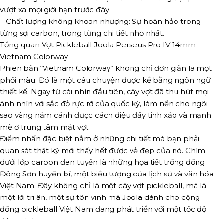
vượt xa mọi giới hạn trước đây.
– Chất lượng không khoan nhượng: Sự hoàn hảo trong
từng sợi carbon, trong từng chi tiết nhỏ nhất.
Tổng quan Vợt Pickleball Joola Perseus Pro IV 14mm –
Vietnam Colorway
Phiên bản “Vietnam Colorway” không chỉ đơn giản là một
phối màu. Đó là một câu chuyện được kể bằng ngôn ngữ
thiết kế. Ngay từ cái nhìn đầu tiên, cây vợt đã thu hút mọi
ánh nhìn với sắc đỏ rực rỡ của quốc kỳ, làm nền cho ngôi
sao vàng năm cánh được cách điệu đầy tinh xảo và mạnh
mẽ ở trung tâm mặt vợt.
Điểm nhấn đặc biệt nằm ở những chi tiết mà bạn phải
quan sát thật kỹ mới thấy hết được vẻ đẹp của nó. Chìm
dưới lớp carbon đen tuyền là những họa tiết trống đồng
Đông Sơn huyền bí, một biểu tượng của lịch sử và văn hóa
Việt Nam. Đây không chỉ là một cây vợt pickleball, mà là
một lời tri ân, một sự tôn vinh mà Joola dành cho cộng
đồng pickleball Việt Nam đang phát triển với một tốc độ