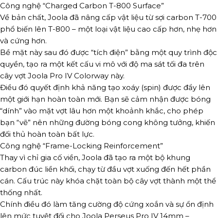
Công nghệ “Charged Carbon T-800 Surface”
Về bản chất, Joola đã nâng cấp vật liệu từ sợi carbon T-700
phổ biến lên T-800 – một loại vật liệu cao cấp hơn, nhẹ hơn
và cứng hơn.
Bề mặt này sau đó được “tích điện” bằng một quy trình độc
quyền, tạo ra một kết cấu vi mô với độ ma sát tối đa trên
cây vợt Joola Pro IV Colorway này.
Điều đó quyết định khả năng tạo xoáy (spin) được đẩy lên
một giới hạn hoàn toàn mới. Bạn sẽ cảm nhận được bóng
“dính” vào mặt vợt lâu hơn một khoảnh khắc, cho phép
bạn “vẽ” nên những đường bóng cong không tưởng, khiến
đối thủ hoàn toàn bất lực.
Công nghệ “Frame-Locking Reinforcement”
Thay vì chỉ gia cố viền, Joola đã tạo ra một bộ khung
carbon đúc liền khối, chạy từ đầu vợt xuống đến hết phần
cán. Cấu trúc này khóa chặt toàn bộ cây vợt thành một thể
thống nhất.
Chính điều đó làm tăng cường độ cứng xoắn và sự ổn định
lên mức tuyệt đối cho Joola Perseus Pro IV 14mm –