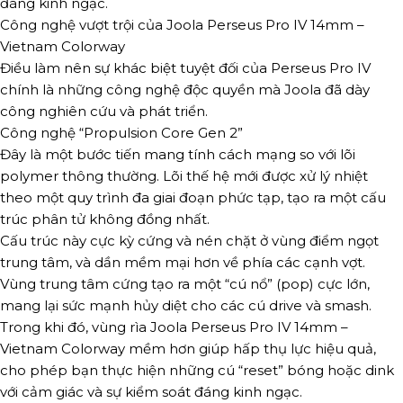
đáng kinh ngạc.
Công nghệ vượt trội của Joola Perseus Pro IV 14mm –
Vietnam Colorway
Điều làm nên sự khác biệt tuyệt đối của Perseus Pro IV
chính là những công nghệ độc quyền mà Joola đã dày
công nghiên cứu và phát triển.
Công nghệ “Propulsion Core Gen 2”
Đây là một bước tiến mang tính cách mạng so với lõi
polymer thông thường. Lõi thế hệ mới được xử lý nhiệt
theo một quy trình đa giai đoạn phức tạp, tạo ra một cấu
trúc phân tử không đồng nhất.
Cấu trúc này cực kỳ cứng và nén chặt ở vùng điểm ngọt
trung tâm, và dần mềm mại hơn về phía các cạnh vợt.
Vùng trung tâm cứng tạo ra một “cú nổ” (pop) cực lớn,
mang lại sức mạnh hủy diệt cho các cú drive và smash.
Trong khi đó, vùng rìa Joola Perseus Pro IV 14mm –
Vietnam Colorway mềm hơn giúp hấp thụ lực hiệu quả,
cho phép bạn thực hiện những cú “reset” bóng hoặc dink
với cảm giác và sự kiểm soát đáng kinh ngạc.