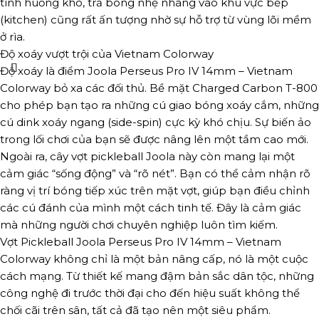
tình huống khó, trả bóng nhẹ nhàng vào khu vực bếp
(kitchen) cũng rất ấn tượng nhờ sự hỗ trợ từ vùng lõi mềm
ở rìa.
Độ xoáy vượt trội của Vietnam Colorway
Độ xoáy là điểm Joola Perseus Pro IV 14mm – Vietnam
Colorway bỏ xa các đối thủ. Bề mặt Charged Carbon T-800
cho phép bạn tạo ra những cú giao bóng xoáy cắm, những
cú dink xoáy ngang (side-spin) cực kỳ khó chịu. Sự biến ảo
trong lối chơi của bạn sẽ được nâng lên một tầm cao mới.
Ngoài ra, cây vợt pickleball Joola này còn mang lại một
cảm giác “sống động” và “rõ nét”. Bạn có thể cảm nhận rõ
ràng vị trí bóng tiếp xúc trên mặt vợt, giúp bạn điều chỉnh
các cú đánh của mình một cách tinh tế. Đây là cảm giác
mà những người chơi chuyên nghiệp luôn tìm kiếm.
Vợt Pickleball Joola Perseus Pro IV 14mm – Vietnam
Colorway không chỉ là một bản nâng cấp, nó là một cuộc
cách mạng. Từ thiết kế mang đậm bản sắc dân tộc, những
công nghệ đi trước thời đại cho đến hiệu suất không thể
chối cãi trên sân, tất cả đã tạo nên một siêu phẩm.