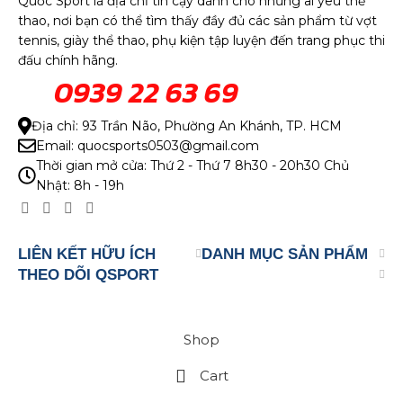
Quốc Sport là địa chỉ tin cậy dành cho những ai yêu thể
thao, nơi bạn có thể tìm thấy đầy đủ các sản phẩm từ vợt
tennis, giày thể thao, phụ kiện tập luyện đến trang phục thi
đấu chính hãng.
0939 22 63 69
Địa chỉ: 93 Trần Não, Phường An Khánh, TP. HCM
Email: quocsports0503@gmail.com
Thời gian mở cửa: Thứ 2 - Thứ 7 8h30 - 20h30 Chủ
Nhật: 8h - 19h
LIÊN KẾT HỮU ÍCH
DANH MỤC SẢN PHẨM
THEO DÕI QSPORT
Shop
Cart