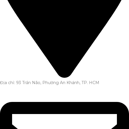
Địa chỉ: 93 Trần Não, Phường An Khánh, TP. HCM