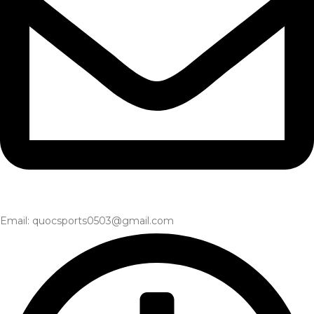
Email: quocsports0503@gmail.com