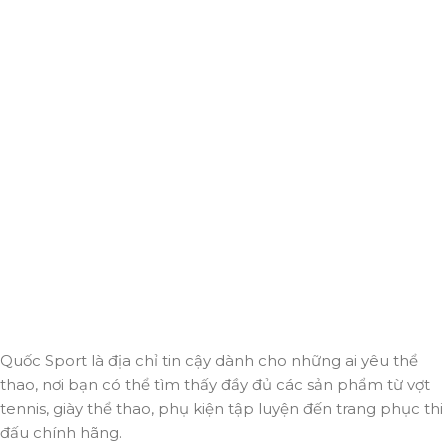
Giao hàng miễn phí
Miễn phí giao hàng cho hoá đơn trên 2.000.000đ
Hỗ trợ 24/7
Luôn sẵn sàng giải đáp và đồng hành cùng bạn mọi lúc,
mọi nơi.
Thanh toán trực tuyến
An toàn, nhanh chóng và bảo mật tuyệt đối.
Giao hàng nhanh
Đảm bảo đơn hàng đến tay bạn trong thời gian sớm nhất.
Quốc Sport là địa chỉ tin cậy dành cho những ai yêu thể
thao, nơi bạn có thể tìm thấy đầy đủ các sản phẩm từ vợt
tennis, giày thể thao, phụ kiện tập luyện đến trang phục thi
đấu chính hãng.