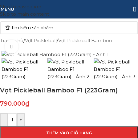
Skip to navigation
MENU
Skip to main content
Trang chủ
/
Vợt Pickleball
/
Vợt Pickleball Bamboo
Click to enlarge
Vợt Pickleball Bamboo F1 (223Gram)
790.000
₫
-
+
THÊM VÀO GIỎ HÀNG