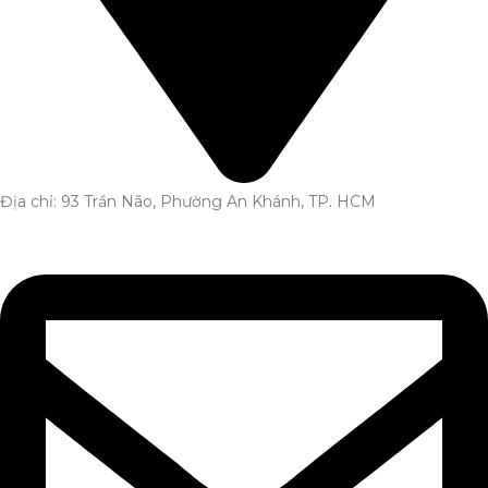
Địa chỉ: 93 Trần Não, Phường An Khánh, TP. HCM