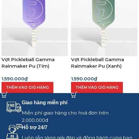
Vợt Pickleball Gamma
Vợt Pickleball Gamma
Rainmaker Pu (Tím)
Rainmaker Pu (Xanh)
1.590.000
₫
1.590.000
₫
THÊM VÀO GIỎ HÀNG
THÊM VÀO GIỎ HÀNG
Giao hàng miễn phí
Miễn phí giao hàng cho hoá đơn trên
2.000.000đ
Hỗ trợ 24/7
Luôn sẵn sàng giải đáp và đồng hành cùng bạn