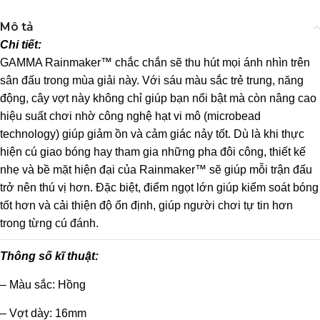
Mô tả
Chi tiết:
GAMMA Rainmaker™ chắc chắn sẽ thu hút mọi ánh nhìn trên
sân đấu trong mùa giải này. Với sáu màu sắc trẻ trung, năng
động, cây vợt này không chỉ giúp bạn nổi bật mà còn nâng cao
hiệu suất chơi nhờ công nghệ hạt vi mô (microbead
technology) giúp giảm ồn và cảm giác nảy tốt. Dù là khi thực
hiện cú giao bóng hay tham gia những pha đôi công, thiết kế
nhẹ và bề mặt hiện đại của Rainmaker™ sẽ giúp mỗi trận đấu
trở nên thú vị hơn. Đặc biệt, điểm ngọt lớn giúp kiểm soát bóng
tốt hơn và cải thiện độ ổn định, giúp người chơi tự tin hơn
trong từng cú đánh.
Thông số kĩ thuật:
– Màu sắc: Hồng
– Vợt dày: 16mm