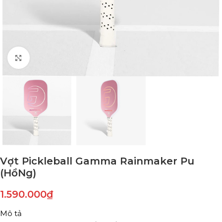
Click to enlarge
Vợt Pickleball Gamma Rainmaker Pu
(HồNg)
1.590.000
₫
Mô tả