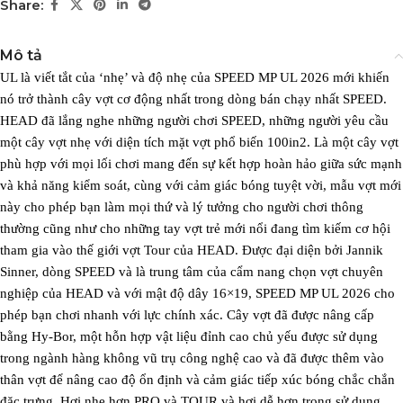
Share:
Mô tả
UL là viết tắt của ‘nhẹ’ và độ nhẹ của SPEED MP UL 2026 mới khiến
nó trở thành cây vợt cơ động nhất trong dòng bán chạy nhất SPEED.
HEAD đã lắng nghe những người chơi SPEED, những người yêu cầu
một cây vợt nhẹ với diện tích mặt vợt phổ biến 100in2. Là một cây vợt
phù hợp với mọi lối chơi mang đến sự kết hợp hoàn hảo giữa sức mạnh
và khả năng kiểm soát, cùng với cảm giác bóng tuyệt vời, mẫu vợt mới
này cho phép bạn làm mọi thứ và lý tưởng cho người chơi thông
thường cũng như cho những tay vợt trẻ mới nổi đang tìm kiếm cơ hội
tham gia vào thế giới vợt Tour của HEAD. Được đại diện bởi Jannik
Sinner, dòng SPEED và là trung tâm của cẩm nang chọn vợt chuyên
nghiệp của HEAD và với mật độ dây 16×19, SPEED MP UL 2026 cho
phép bạn chơi nhanh với lực chính xác. Cây vợt đã được nâng cấp
bằng Hy-Bor, một hỗn hợp vật liệu đỉnh cao chủ yếu được sử dụng
trong ngành hàng không vũ trụ công nghệ cao và đã được thêm vào
thân vợt để nâng cao độ ổn định và cảm giác tiếp xúc bóng chắc chắn
đặc trưng. Hơi nhẹ hơn PRO và TOUR và hơi dễ hơn trong sử dụng,