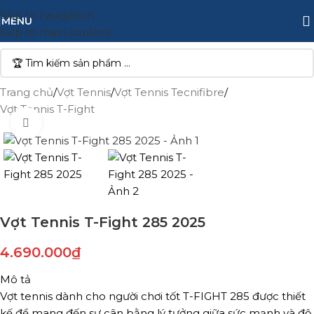
Skip to navigation
MENU
Skip to main content
Trang chủ
/
Vợt Tennis
/
Vợt Tennis Tecnifibre
/
Vợt Tennis T-Fight
Click to enlarge
Vợt Tennis T-Fight 285 2025
4.690.000
₫
Mô tả
Vợt tennis dành cho người chơi tốt T-FIGHT 285 được thiết
kế để mang đến sự cân bằng lý tưởng giữa sức mạnh và độ