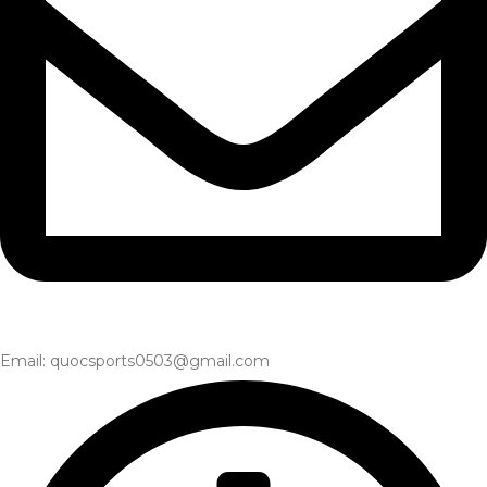
Email: quocsports0503@gmail.com