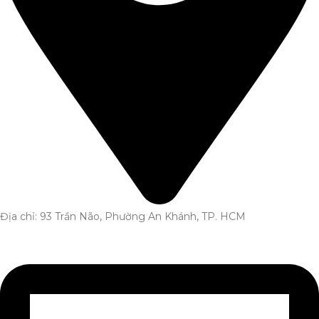
Địa chỉ: 93 Trần Não, Phường An Khánh, TP. HCM