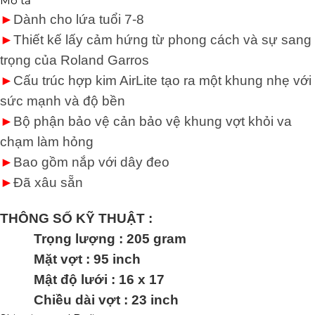
Mô tả
►
Dành cho lứa tuổi 7-8
►
Thiết kế lấy cảm hứng từ phong cách và sự sang
trọng của Roland Garros
►
Cấu trúc hợp kim AirLite tạo ra một khung nhẹ với
sức mạnh và độ bền
►
Bộ phận bảo vệ cản bảo vệ khung vợt khỏi va
chạm làm hỏng
►
Bao gồm nắp với dây đeo
►
Đã xâu sẵn
THÔNG SỐ KỸ THUẬT :
Trọng lượng :
205
gram
Mặt vợt : 9
5
inch
Mật độ lưới : 16 x 1
7
Chiều dài vợt : 2
3
inch