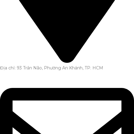
Địa chỉ: 93 Trần Não, Phường An Khánh, TP. HCM