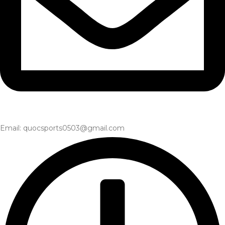
Email: quocsports0503@gmail.com