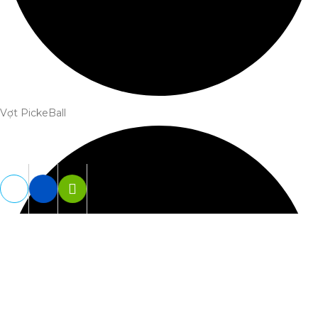
Vợt PickeBall