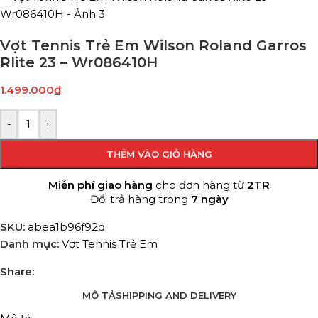
Vợt Tennis Trẻ Em Wilson Roland Garros
Rlite 23 – Wr086410H
1.499.000
₫
-
+
THÊM VÀO GIỎ HÀNG
Miễn phí giao hàng
cho đơn hàng từ
2TR
Đổi trả hàng trong
7 ngày
SKU:
abea1b96f92d
Danh mục:
Vợt Tennis Trẻ Em
Share:
MÔ TẢ
SHIPPING AND DELIVERY