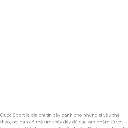
Giao hàng miễn phí
Miễn phí giao hàng cho hoá đơn trên 2.000.000đ
Hỗ trợ 24/7
Luôn sẵn sàng giải đáp và đồng hành cùng bạn mọi lúc,
mọi nơi.
Thanh toán trực tuyến
An toàn, nhanh chóng và bảo mật tuyệt đối.
Giao hàng nhanh
Đảm bảo đơn hàng đến tay bạn trong thời gian sớm nhất.
Quốc Sport là địa chỉ tin cậy dành cho những ai yêu thể
thao, nơi bạn có thể tìm thấy đầy đủ các sản phẩm từ vợt