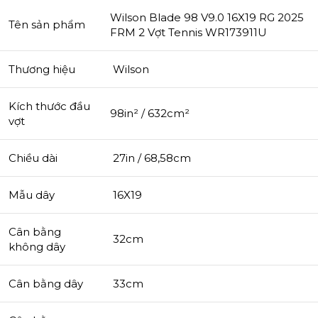
Wilson Blade 98 V9.0 16X19 RG 2025
Tên sản phẩm
FRM 2 Vợt Tennis WR173911U
Thương hiệu
Wilson
Kích thước đầu
98in² / 632cm²
vợt
Chiều dài
27in / 68,58cm
Mẫu dây
16X19
Cân bằng
32cm
không dây
Cân bằng dây
33cm