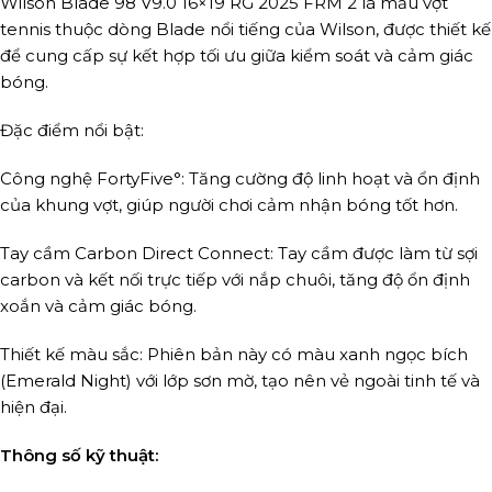
Wilson Blade 98 V9.0 16×19 RG 2025 FRM 2 là mẫu vợt
tennis thuộc dòng Blade nổi tiếng của Wilson, được thiết kế
để cung cấp sự kết hợp tối ưu giữa kiểm soát và cảm giác
bóng.
Đặc điểm nổi bật:
Công nghệ FortyFive°: Tăng cường độ linh hoạt và ổn định
của khung vợt, giúp người chơi cảm nhận bóng tốt hơn.
Tay cầm Carbon Direct Connect: Tay cầm được làm từ sợi
carbon và kết nối trực tiếp với nắp chuôi, tăng độ ổn định
xoắn và cảm giác bóng.
Thiết kế màu sắc: Phiên bản này có màu xanh ngọc bích
(Emerald Night) với lớp sơn mờ, tạo nên vẻ ngoài tinh tế và
hiện đại.
Thông số kỹ thuật: