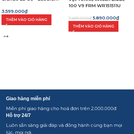
100 V9 FRM WR151511U
3.599.000
₫
5.890.000
₫
7.499.000
₫
THÊM VÀO GIỎ HÀNG
THÊM VÀO GIỎ HÀNG
Giao hàng miễn phí
Miễn phí giao hàng cho hoá đơn trên 2.000.000đ
Hỗ trợ 24/7
Luôn sẵn sàng giải đáp và đồng hành cùng bạn mọi
lúc, mọi nơi.