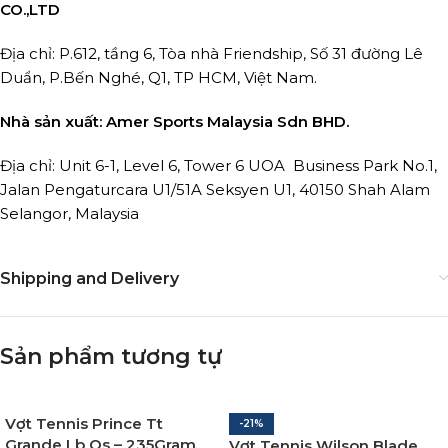
CO.,LTD
Địa chỉ: P.612, tầng 6, Tòa nhà Friendship, Số 31 đường Lê
Duẩn, P.Bến Nghé, Q1, TP HCM, Việt Nam.
Nhà sản xuất: Amer Sports Malaysia Sdn BHD.
Địa chỉ: Unit 6-1, Level 6, Tower 6 UOA Business Park No.1,
Jalan Pengaturcara U1/51A Seksyen U1, 40150 Shah Alam
Selangor, Malaysia
Shipping and Delivery
Sản phẩm tương tự
Vợt Tennis Prince Tt
-21%
Grande Lb Os – 235Gram
Vợt Tennis Wilson Blade