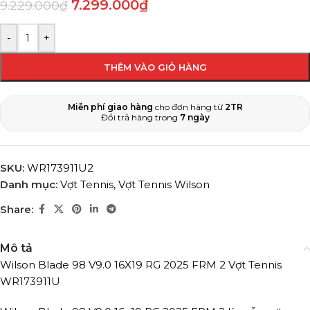
7.299.000
₫
9.229.000
₫
-
+
THÊM VÀO GIỎ HÀNG
Miễn phí giao hàng
cho đơn hàng từ
2TR
Đổi trả hàng trong
7 ngày
SKU:
WR173911U2
Danh mục:
Vợt Tennis
,
Vợt Tennis Wilson
Share:
Mô tả
Wilson Blade 98 V9.0 16X19 RG 2025 FRM 2 Vợt Tennis
WR173911U