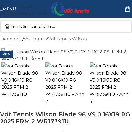
Skip to navigation
MENU
Skip to main content
Trang chủ
/
Vợt Tennis
/
Vợt Tennis Wilson
Click to enlarge
-21%
Vợt Tennis Wilson Blade 98 V9.0 16X19 RG
2025 FRM 2 WR173911U