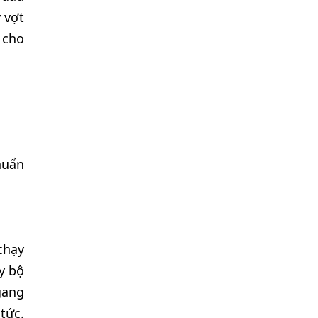
 vợt
 cho
huẩn
chạy
y bộ
gang
tức.