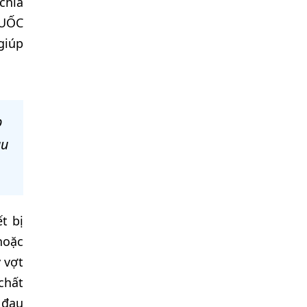
chìa
QUỐC
giúp
p
au
t bị
hoặc
y vợt
chất
 đau