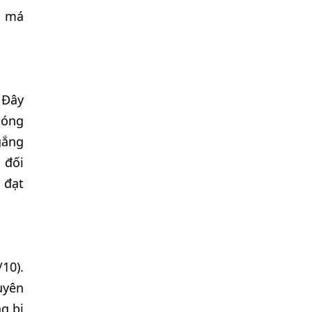
n má
 Đây
bóng
gắng
 đối
 đạt
10).
uyên
ng bị