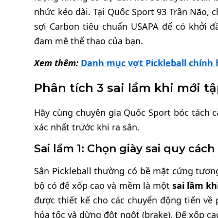
nhức kéo dài. Tại Quốc Sport 93 Trần Não, 
sợi Carbon tiêu chuẩn USAPA để có khởi đ
đam mê thể thao của bạn.
Xem thêm:
Danh mục vợt Pickleball chính
Phân tích 3 sai lầm khi mới t
Hãy cùng chuyên gia Quốc Sport bóc tách cá
xác nhất trước khi ra sân.
Sai lầm 1: Chọn giày sai quy cách
Sân Pickleball thường có bề mặt cứng tương
bộ có đế xốp cao và mềm là một
sai lầm kh
được thiết kế cho các chuyển động tiến về p
hỏa tốc và dừng đột ngột (brake). Đế xốp ca