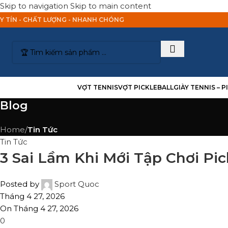
Skip to navigation
Skip to main content
Y TÍN - CHẤT LƯỢNG - NHANH CHÓNG
anh Mục Sản Phẩm
VỢT TENNIS
VỢT PICKLEBALL
GIÀY TENNIS – 
Blog
Home
/
Tin Tức
Tin Tức
3 Sai Lầm Khi Mới Tập Chơi Pi
Posted by
Sport Quoc
Tháng 4 27, 2026
On Tháng 4 27, 2026
0