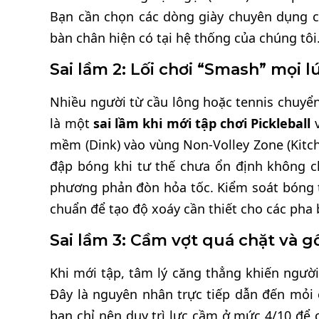
Bạn cần chọn các dòng giày chuyên dụng c
bàn chân hiện có tại hệ thống của chúng tôi
Sai lầm 2: Lối chơi “Smash” mọi l
Nhiều người từ cầu lông hoặc tennis chuyể
là một
sai lầm khi mới tập chơi Pickleball
v
mềm (Dink) vào vùng Non-Volley Zone (Kitch
đập bóng khi tư thế chưa ổn định không c
phương phản đòn hỏa tốc. Kiểm soát bóng t
chuẩn để tạo độ xoáy cần thiết cho các pha 
Sai lầm 3: Cầm vợt quá chặt và 
Khi mới tập, tâm lý căng thẳng khiến người
Đây là nguyên nhân trực tiếp dẫn đến mỏi
bạn chỉ nên duy trì lực cầm ở mức 4/10 để cổ