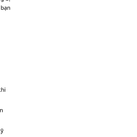
 bạn
khi
ện
kỹ