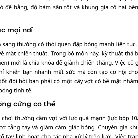
ó đế bằng, độ bám sân tốt và khung gia cố hai bê
.
úc mọi nơi
n sang thường có thói quen đập bóng mạnh liên tục.
ề mặt chiến thuật. Trong bộ môn này, kỹ thuật thả 
en) mới là chìa khóa để giành chiến thắng. Việc cố 
hỉ khiến bạn nhanh mất sức mà còn tạo cơ hội cho
ốt đòi hỏi bạn phải có một cây vợt có bề mặt nhám
bóng tinh tế.
gồng cứng cơ thể
 chơi thường cầm vợt với lực quá mạnh (lực bóp 10/
 cơ cẳng tay và giảm cảm giác bóng. Chuyên gia kh
 tay linh hoạt cho các pha xử lý trên lưới. Việc tra