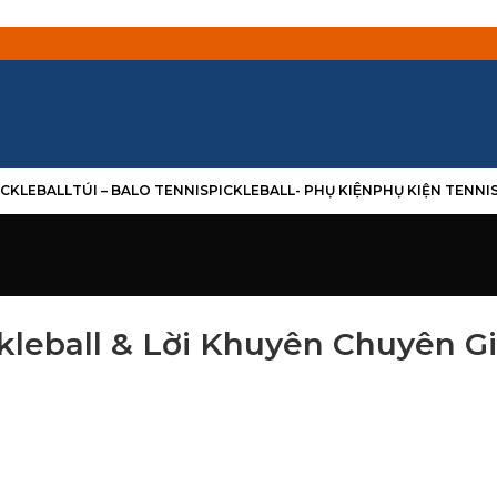
PICKLEBALL
TÚI – BALO TENNIS
PICKLEBALL- PHỤ KIỆN
PHỤ KIỆN TENNI
ckleball & Lời Khuyên Chuyên G