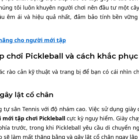
chúng tôi luôn khuyên người chơi nên đầu tư một cây
ầu êm ái và hiệu quả nhất, đảm bảo tính bền vững
 hãng cho người mới tập
ập chơi Pickleball và cách khắc phục
c rào cản kỹ thuật và trang bị để bạn có cái nhìn c
 gây lật cổ chân
 tự sân Tennis với độ nhám cao. Việc sử dụng giày 
i mới tập chơi Pickleball
cực kỳ nguy hiểm. Giày chạ
hía trước, trong khi Pickleball yêu cầu di chuyển n
o sẽ làm mất thăng bằng và gây lật cổ chân ngay lập 