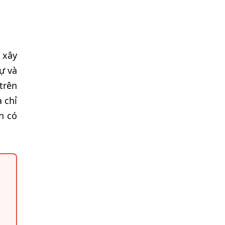
 xây
ự và
trên
 chỉ
n có