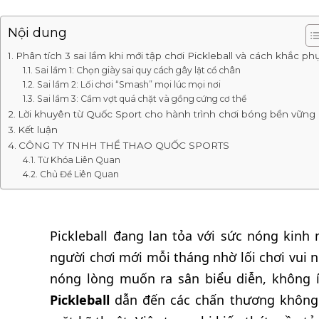
Nội dung
Phân tích 3 sai lầm khi mới tập chơi Pickleball và cách khắc ph
Sai lầm 1: Chọn giày sai quy cách gây lật cổ chân
Sai lầm 2: Lối chơi “Smash” mọi lúc mọi nơi
Sai lầm 3: Cầm vợt quá chặt và gồng cứng cơ thể
Lời khuyên từ Quốc Sport cho hành trình chơi bóng bền vững
Kết luận
CÔNG TY TNHH THỂ THAO QUỐC SPORTS
Từ Khóa Liên Quan
Chủ Đề Liên Quan
Pickleball đang lan tỏa với sức nóng kinh
người chơi mới mỗi tháng nhờ lối chơi vui n
nóng lòng muốn ra sân biểu diễn, không
Pickleball
dẫn đến các chấn thương không đ