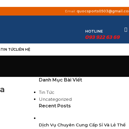
Email:
quocsports0503@gmail.c
HOTLINE
093 922 63 69
S
TIN TỨC
LIÊN HỆ
Danh Mục Bài Viết
ia
Tin Tức
Uncategorized
Recent Posts
Dịch Vụ Chuyên Cung Cấp Sỉ Và Lẻ Thể