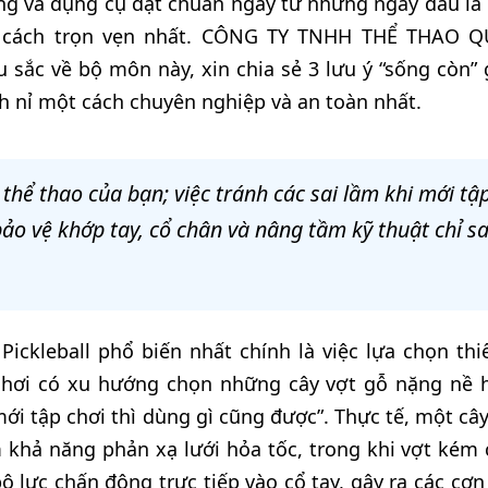
ảng và dụng cụ đạt chuẩn ngay từ những ngày đầu là 
 cách trọn vẹn nhất. CÔNG TY TNHH THỂ THAO 
 sắc về bộ môn này, xin chia sẻ 3 lưu ý “sống còn” 
h nỉ một cách chuyên nghiệp và an toàn nhất.
hể thao của bạn; việc tránh các sai lầm khi mới tậ
bảo vệ khớp tay, cổ chân và nâng tầm kỹ thuật chỉ s
ickleball phổ biến nhất chính là việc lựa chọn thiế
 chơi có xu hướng chọn những cây vợt gỗ nặng nề 
mới tập chơi thì dùng gì cũng được”. Thực tế, một câ
khả năng phản xạ lưới hỏa tốc, trong khi vợt kém 
 lực chấn động trực tiếp vào cổ tay, gây ra các cơn