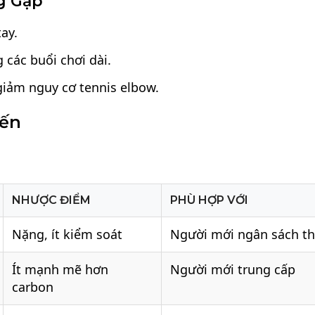
g Gặp
ay.
 các buổi chơi dài.
 giảm nguy cơ tennis elbow.
iến
NHƯỢC ĐIỂM
PHÙ HỢP VỚI
Nặng, ít kiểm soát
Người mới ngân sách t
Ít mạnh mẽ hơn
Người mới trung cấp
carbon