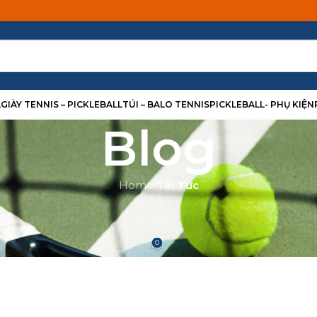
L
GIÀY TENNIS – PICKLEBALL
TÚI – BALO TENNIS
PICKLEBALL- PHỤ KIỆN
Blog
Home
/
Tin Tức
TIN TỨC
leball Cho Người Mới 2026
0
rt Quoc
On Tháng 5 14, 2026