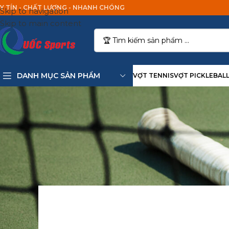
Y TÍN - CHẤT LƯỢNG - NHANH CHÓNG
Skip to navigation
Skip to main content
DANH MỤC SẢN PHẨM
VỢT TENNIS
VỢT PICKLEBAL
Cách Chọn Vợt Pick
Posted by
Spo