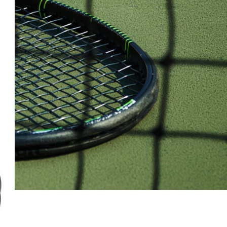
Dịch Vụ Chuyên Cung Cấp Sỉ
Và Lẻ Thể Thao Uy Tín TP.HCM
Tháng 7 22, 2026
1 Comment
Review Cửa Hàng Thể Thao
QuocSport – Đánh Giá Chi Tiết
2026
Tháng 7 22, 2026
1 Comment
Khám Phá Cửa Hàng Bán Balo
Thể Thao Chính Hãng Uy Tín
Tháng 7 22, 2026
1 Comment