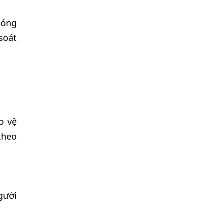
bóng
soát
o vệ
theo
gười