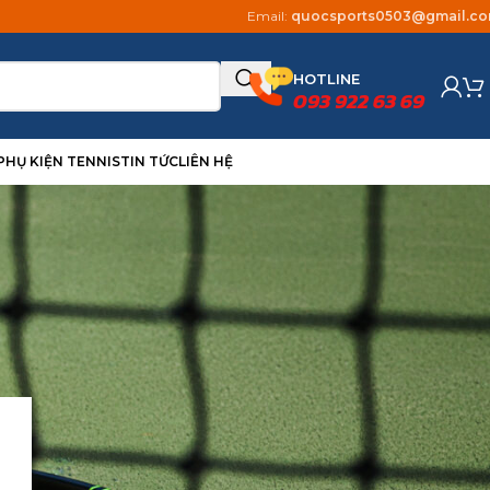
Email:
quocsports0503@gmail.c
HOTLINE
093 922 63 69
PHỤ KIỆN TENNIS
TIN TỨC
LIÊN HỆ
DANH MỤC BÀI VIẾT
Tin Tức
Uncategorized
RECENT POSTS