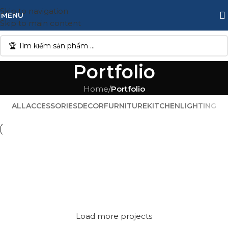
Skip to navigation
MENU
Skip to main content
Portfolio
Home
/
Portfolio
ALL
ACCESSORIES
DECOR
FURNITURE
KITCHEN
LIGHTING
Suspendisse quam at vestibulum
Kitchen
Netus eu mollis hac dignis
Furniture
Et vestibulum quis a suspendisse
Decor
Imperdiet mauris a nontin
Accessories
Venenatis nam phasellus
Lighting
Load more projects
Leo uteu ullamcorper
Kitchen