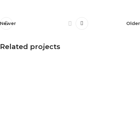
Newer
Older
Related projects
Et vestibulum quis a suspendisse
Decor