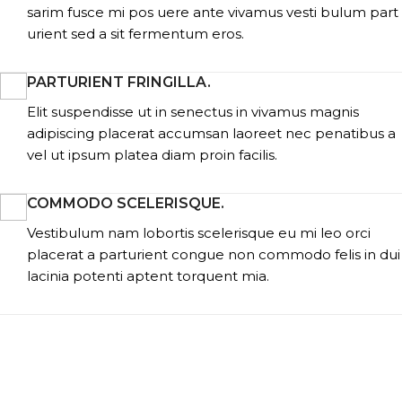
sarim fusce mi pos uere ante vivamus vesti bulum part
urient sed a sit fermentum eros.
PARTURIENT FRINGILLA.
Elit suspendisse ut in senectus in vivamus magnis
adipiscing placerat accumsan laoreet nec penatibus a
vel ut ipsum platea diam proin facilis.
COMMODO SCELERISQUE.
Vestibulum nam lobortis scelerisque eu mi leo orci
placerat a parturient congue non commodo felis in dui
lacinia potenti aptent torquent mia.