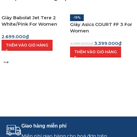
Giày Babolat Jet Tere 2
-19%
White/Pink For Women
Giày Asics COURT FF 3 For
Women
2.699.000
₫
3.399.000
₫
4.199.000
₫
THÊM VÀO GIỎ HÀNG
THÊM VÀO GIỎ HÀNG
Giao hàng miễn phí
Miễn phí giao hàng cho hoá đơn trên