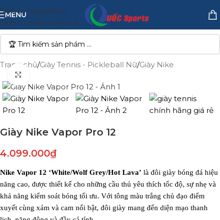
Skip to navigation
MENU
Skip to main content
Trang chủ
/
Giày Tennis - Pickleball Nữ
/
Giày Nike
Click to enlarge
Giày Nike Vapor Pro 12
4.099.000
₫
Nike Vapor 12 ‘White/Wolf Grey/Hot Lava’
là đôi giày bóng đá hiệu
năng cao, được thiết kế cho những cầu thủ yêu thích tốc độ, sự nhẹ và
khả năng kiểm soát bóng tối ưu. Với tông màu trắng chủ đạo điểm
xuyết cùng xám và cam nổi bật, đôi giày mang đến diện mạo thanh
lịch, năng động và đầy cá tính.