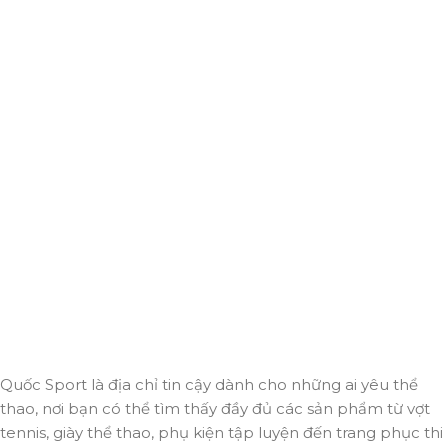
Giao hàng miễn phí
Miễn phí giao hàng cho hoá đơn trên 2.000.000đ
Hỗ trợ 24/7
Luôn sẵn sàng giải đáp và đồng hành cùng bạn mọi lúc,
mọi nơi.
Thanh toán trực tuyến
An toàn, nhanh chóng và bảo mật tuyệt đối.
Giao hàng nhanh
Đảm bảo đơn hàng đến tay bạn trong thời gian sớm nhất.
Quốc Sport là địa chỉ tin cậy dành cho những ai yêu thể
thao, nơi bạn có thể tìm thấy đầy đủ các sản phẩm từ vợt
tennis, giày thể thao, phụ kiện tập luyện đến trang phục thi