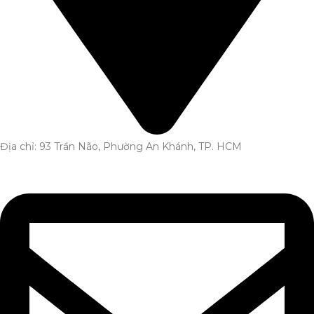
Địa chỉ: 93 Trần Não, Phường An Khánh, TP. HCM