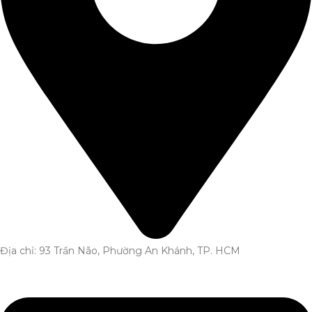
Địa chỉ: 93 Trần Não, Phường An Khánh, TP. HCM