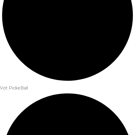
Vợt PickeBall