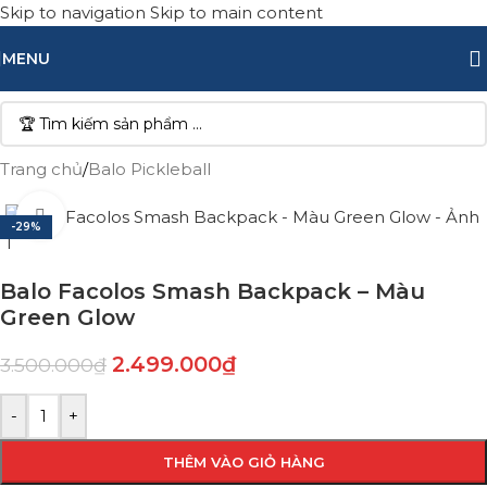
Skip to navigation
Skip to main content
MENU
Trang chủ
/
Balo Pickleball
Click to enlarge
-29%
Balo Facolos Smash Backpack – Màu
Green Glow
2.499.000
₫
3.500.000
₫
-
+
THÊM VÀO GIỎ HÀNG