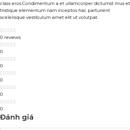
class eros.Condimentum a et ullamcorper dictumst mus et
tristique elementum nam inceptos hac parturient
scelerisque vestibulum amet elit ut volutpat.
0 reviews
0
0
0
0
0
Đánh giá