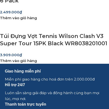
6 Pack
2.499.000
₫
Thêm vào giỏ hàng
Túi Đựng Vợt Tennis Wilson Clash V3
Super Tour 15PK Black WR8038201001
3.909.000
₫
Thêm vào giỏ hàng
Giao hàng miễn phí
Miễn phí giao hàng cho hoá đơn trên 2.000.000đ
Hỗ trợ 24/7
Luôn sẵn sàng giải đáp và đồng hành cùng bạn mọi
lúc, mọi nơi.
Thanh toán trực tuyến