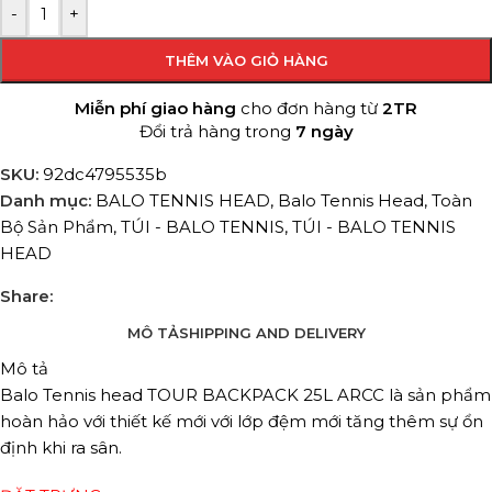
-
+
THÊM VÀO GIỎ HÀNG
Miễn phí giao hàng
cho đơn hàng từ
2TR
Đổi trả hàng trong
7 ngày
SKU:
92dc4795535b
Danh mục:
BALO TENNIS HEAD
,
Balo Tennis Head
,
Toàn
Bộ Sản Phẩm
,
TÚI - BALO TENNIS
,
TÚI - BALO TENNIS
HEAD
Share:
MÔ TẢ
SHIPPING AND DELIVERY
Mô tả
Balo Tennis head TOUR BACKPACK 25L ARCC là sản phẩm
hoàn hảo với thiết kế mới với lớp đệm mới tăng thêm sự ổn
định khi ra sân.