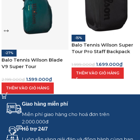
-15%
Balo Tennis Wilson Super
Tour Pro Staff Backpack
-27%
Balo Tennis Wilson Blade
1.699.000
₫
1.999.000
₫
V9 Super Tour
THÊM VÀO GIỎ HÀNG
1.599.000
₫
2.199.000
₫
THÊM VÀO GIỎ HÀNG
Giao hàng miễn phí
Miễn phí giao hàng cho hoá đơn trên
2.000.000đ
Hỗ trợ 24/7
Luôn sẵn sàng giải đáp và đồng hành cùng bạn