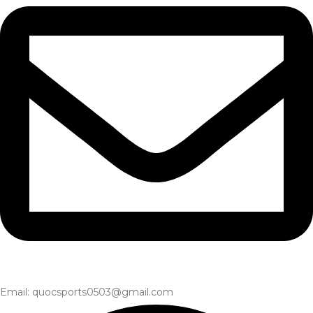
Email: quocsports0503@gmail.com