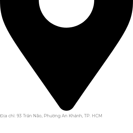
Địa chỉ: 93 Trần Não, Phường An Khánh, TP. HCM