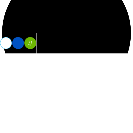
Vợt PickeBall