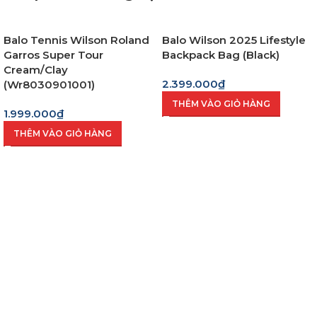
Balo Tennis Wilson Roland
Balo Wilson 2025 Lifestyle
Garros Super Tour
Backpack Bag (Black)
Cream/Clay
2.399.000
₫
(Wr8030901001)
THÊM VÀO GIỎ HÀNG
1.999.000
₫
THÊM VÀO GIỎ HÀNG