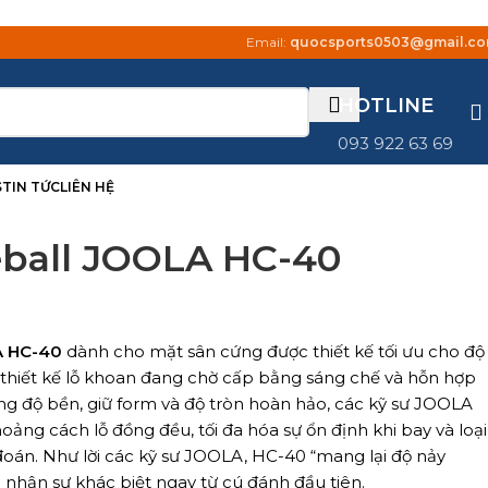
Email:
quocsports0503@gmail.c
HOTLINE
093 922 63 69
S
TIN TỨC
LIÊN HỆ
eball JOOLA HC-40
 HC-40
dành cho mặt sân cứng được thiết kế tối ưu cho độ
i thiết kế lỗ khoan đang chờ cấp bằng sáng chế và hỗn hợp
g độ bền, giữ form và độ tròn hoàn hảo, các kỹ sư JOOLA
oảng cách lỗ đồng đều, tối đa hóa sự ổn định khi bay và loại
đoán. Như lời các kỹ sư JOOLA, HC-40 “mang lại độ nảy
 nhận sự khác biệt ngay từ cú đánh đầu tiên.