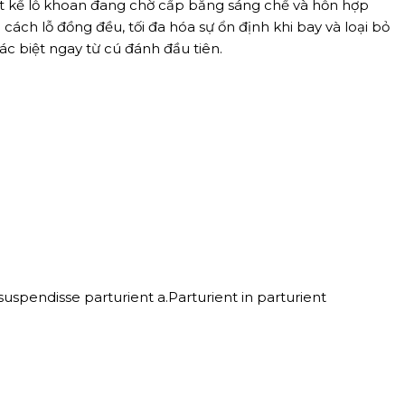
iết kế lỗ khoan đang chờ cấp bằng sáng chế và hỗn hợp
ách lỗ đồng đều, tối đa hóa sự ổn định khi bay và loại bỏ
c biệt ngay từ cú đánh đầu tiên.
spendisse parturient a.Parturient in parturient