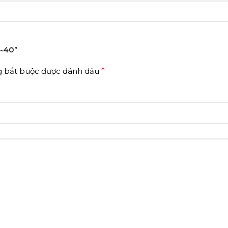
C-40”
g bắt buộc được đánh dấu
*