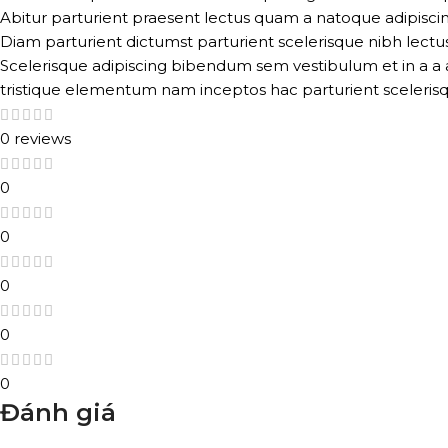
Abitur parturient praesent lectus quam a natoque adipisci
Diam parturient dictumst parturient scelerisque nibh lectus
Scelerisque adipiscing bibendum sem vestibulum et in a a a
tristique elementum nam inceptos hac parturient scelerisq
0 reviews
0
0
0
0
0
Đánh giá