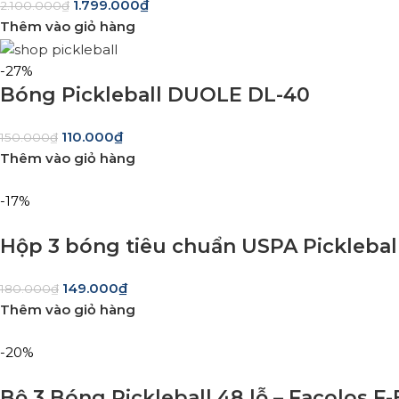
1.799.000
₫
2.100.000
₫
Thêm vào giỏ hàng
-27%
Bóng Pickleball DUOLE DL-40
110.000
₫
150.000
₫
Thêm vào giỏ hàng
-17%
Hộp 3 bóng tiêu chuẩn USPA Picklebal
149.000
₫
180.000
₫
Thêm vào giỏ hàng
-20%
Bộ 3 Bóng Pickleball 48 lỗ – Facolos F