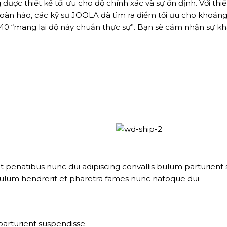
ược thiết kế tối ưu cho độ chính xác và sự ổn định. Với th
àn hảo, các kỹ sư JOOLA đã tìm ra điểm tối ưu cho khoảng c
40 “mang lại độ nảy chuẩn thực sự”. Bạn sẽ cảm nhận sự khá
natibus nunc dui adipiscing convallis bulum parturient su
bulum hendrerit et pharetra fames nunc natoque dui.
parturient suspendisse.