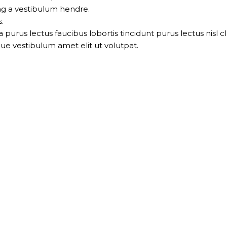
ng a vestibulum hendre.
.
 purus lectus faucibus lobortis tincidunt purus lectus nis
ue vestibulum amet elit ut volutpat.