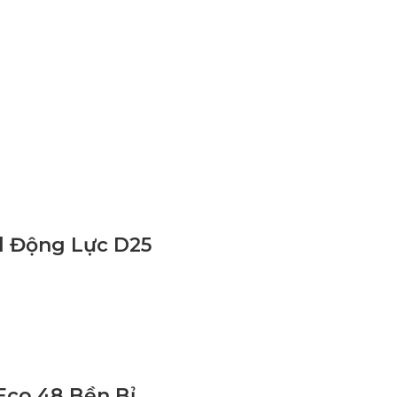
l Động Lực D25
-Eco 48 Bền Bỉ