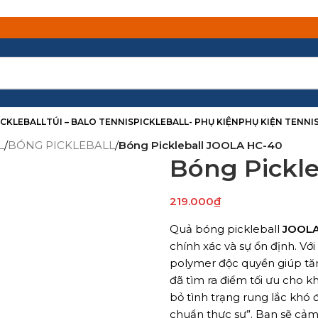
PICKLEBALL
TÚI – BALO TENNIS
PICKLEBALL- PHỤ KIỆN
PHỤ KIỆN TENNI
L
/
BÓNG PICKLEBALL
/
Bóng Pickleball JOOLA HC-40
Bóng Pickl
219.000
₫
Quả bóng pickleball
JOOLA
chính xác và sự ổn định. Vớ
polymer độc quyền giúp tăn
đã tìm ra điểm tối ưu cho kh
bỏ tình trạng rung lắc khó 
chuẩn thực sự”. Bạn sẽ cảm