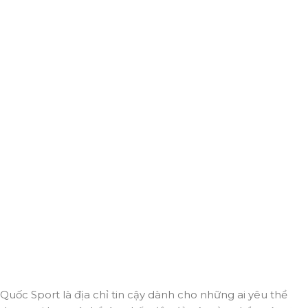
Giao hàng miễn phí
Miễn phí giao hàng cho hoá đơn trên 2.000.000đ
Hỗ trợ 24/7
Luôn sẵn sàng giải đáp và đồng hành cùng bạn mọi lúc,
mọi nơi.
Thanh toán trực tuyến
An toàn, nhanh chóng và bảo mật tuyệt đối.
Giao hàng nhanh
Đảm bảo đơn hàng đến tay bạn trong thời gian sớm nhất.
Quốc Sport là địa chỉ tin cậy dành cho những ai yêu thể