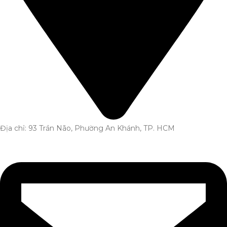
Địa chỉ: 93 Trần Não, Phường An Khánh, TP. HCM