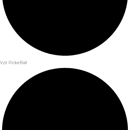
Vợt PickeBall