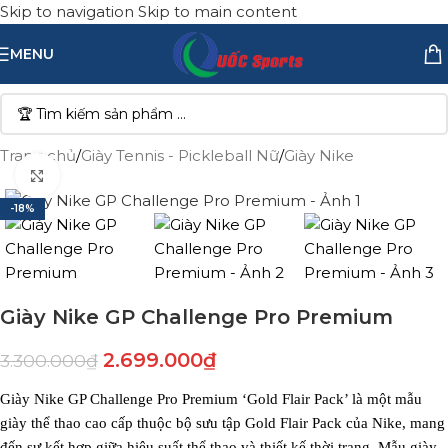
Skip to navigation
Skip to main content
MENU
Trang chủ
/
Giày Tennis - Pickleball Nữ
/
Giày Nike
Click to enlarge
-18%
Giày Nike GP Challenge Pro Premium
2.699.000
₫
3.300.000
₫
Giày Nike GP Challenge Pro Premium ‘Gold Flair Pack’ là một mẫu
giày thể thao cao cấp thuộc bộ sưu tập Gold Flair Pack của Nike, mang
đến sự kết hợp giữa hiệu suất thể thao và thiết kế thời trang. Mẫu giày