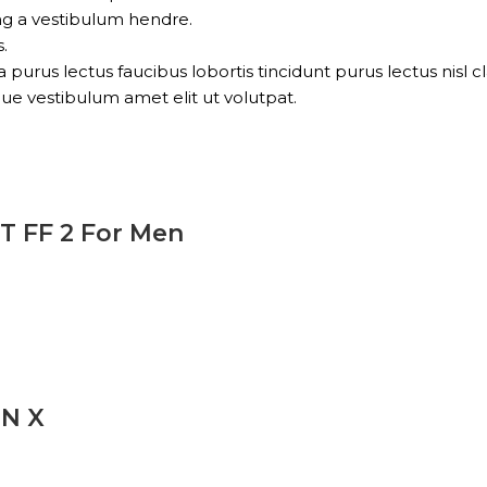
ng a vestibulum hendre.
.
 purus lectus faucibus lobortis tincidunt purus lectus nis
ue vestibulum amet elit ut volutpat.
T FF 2 For Men
ON X