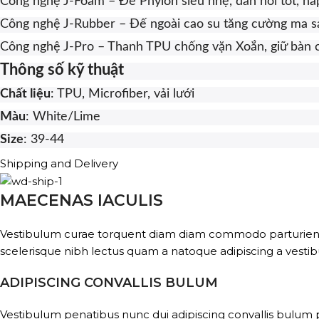
Công nghệ J-Foam – Đế Phylon siêu nhẹ, đàn hồi tốt, hấp 
Công nghệ J-Rubber – Đế ngoài cao su tăng cường ma sát
Công nghệ J-Pro – Thanh TPU chống vặn Xoắn, giữ bàn ch
Thông số kỹ thuật
Chất liệu
: TPU, Microfiber, vải lưới
Màu
: White/Lime
Size
: 39-44
Shipping and Delivery
MAECENAS IACULIS
Vestibulum curae torquent diam diam commodo parturient pe
scelerisque nibh lectus quam a natoque adipiscing a vesti
ADIPISCING CONVALLIS BULUM
Vestibulum penatibus nunc dui adipiscing convallis bulum 