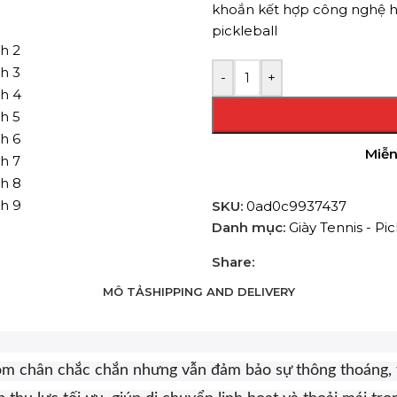
khoắn kết hợp công nghệ hi
pickleball
-
+
Miễn
SKU:
0ad0c9937437
Danh mục:
Giày Tennis - Pi
Share:
MÔ TẢ
SHIPPING AND DELIVERY
y ôm chân chắc chắn nhưng vẫn đảm bảo sự thông thoáng, 