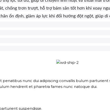
thụ lực tối ưu, giúp di chuyển linh hoạt và thoải mái tro
, chống trơn trượt, hỗ trợ bám sân tốt hơn khi xoay ngư
ân ổn định, giảm áp lực khi đổi hướng đột ngột, giúp di
natibus nunc dui adipiscing convallis bulum parturient su
bulum hendrerit et pharetra fames nunc natoque dui.
parturient suspendisse.