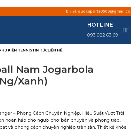
Email:
quocsports0503@gmail.c
HOTLINE
093 922 63 69
PHỤ KIỆN TENNIS
TIN TỨC
LIÊN HỆ
ball Nam Jogarbola
ắNg/Xanh)
Ranger – Phong Cách Chuyên Nghiệp, Hiệu Suất Vượt Trội
ọn hoàn hảo cho người chơi bán chuyên và phong trào,
hoạt và phong cách chuyên nghiệp trên sân. Thiết kế khỏe