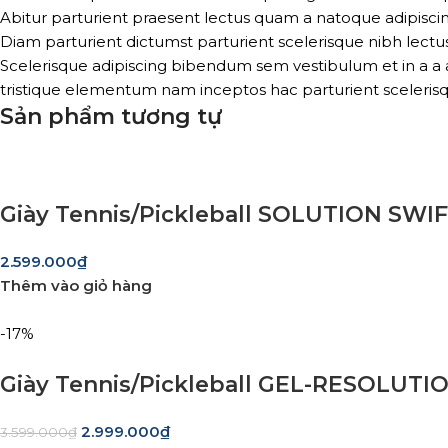
Abitur parturient praesent lectus quam a natoque adipisci
Diam parturient dictumst parturient scelerisque nibh lectus
Scelerisque adipiscing bibendum sem vestibulum et in a a a
tristique elementum nam inceptos hac parturient scelerisq
Sản phẩm tương tự
Giày Tennis/Pickleball SOLUTION SWIF
2.599.000
₫
Thêm vào giỏ hàng
-17%
Giày Tennis/Pickleball GEL-RESOLUTI
2.999.000
₫
3.599.000
₫