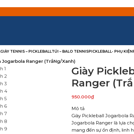
L
GIÀY TENNIS – PICKLEBALL
TÚI – BALO TENNIS
PICKLEBALL- PHỤ KIỆN
m Jogarbola Ranger (TrắNg/Xanh)
Giày Pickle
Ranger (Tr
950.000
₫
Mô tả
Giày Pickleball Jogarbola 
Jogarbola Ranger là lựa ch
mang đến sự ổn định, linh 