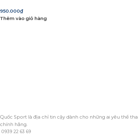
950.000
₫
Thêm vào giỏ hàng
Giao hàng miễn phí
Miễn phí giao hàng cho hoá đơn trên 2.000.000đ
Hỗ trợ 24/7
Luôn sẵn sàng giải đáp và đồng hành cùng bạn mọi lúc, mọi
Thanh toán trực tuyến
An toàn, nhanh chóng và bảo mật tuyệt đối.
Giao hàng nhanh
Đảm bảo đơn hàng đến tay bạn trong thời gian sớm nhất.
Quốc Sport là địa chỉ tin cậy dành cho những ai yêu thể tha
chính hãng.
0939 22 63 69