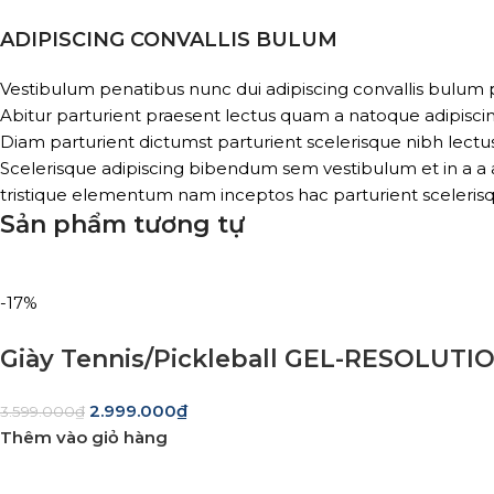
ADIPISCING CONVALLIS BULUM
Vestibulum penatibus nunc dui adipiscing convallis bulum 
Abitur parturient praesent lectus quam a natoque adipisci
Diam parturient dictumst parturient scelerisque nibh lectus
Scelerisque adipiscing bibendum sem vestibulum et in a a a
tristique elementum nam inceptos hac parturient scelerisq
Sản phẩm tương tự
-17%
Giày Tennis/Pickleball GEL-RESOLUTI
2.999.000
₫
3.599.000
₫
Thêm vào giỏ hàng