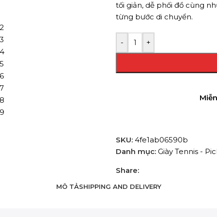
tối giản, dễ phối đồ cùng n
từng bước di chuyển.
-
+
Miễn
SKU:
4fe1ab06590b
Danh mục:
Giày Tennis - Pic
Share:
MÔ TẢ
SHIPPING AND DELIVERY