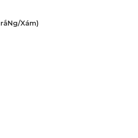
(TrắNg/Xám)
 nơi.