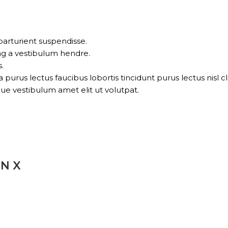
parturient suspendisse.
ng a vestibulum hendre.
.
 purus lectus faucibus lobortis tincidunt purus lectus nis
ue vestibulum amet elit ut volutpat.
ON X