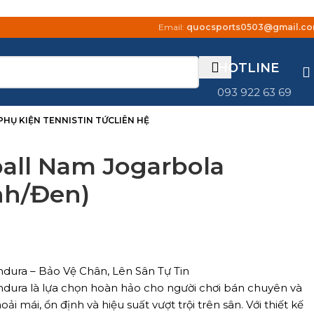
Email:
quocsports0503@gmail.c
HOTLINE
093 922 63 69
PHỤ KIỆN TENNIS
TIN TỨC
LIÊN HỆ
ball Nam Jogarbola
nh/Đen)
ndura – Bảo Vệ Chân, Lên Sân Tự Tin
Endura là lựa chọn hoàn hảo cho người chơi bán chuyên và
i mái, ổn định và hiệu suất vượt trội trên sân. Với thiết kế