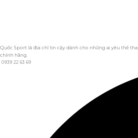
Giao hàng nhanh
Đảm bảo đơn hàng đến tay bạn trong thời gian sớm nhất.
Quốc Sport là địa chỉ tin cậy dành cho những ai yêu thể tha
chính hãng.
0939 22 63 69