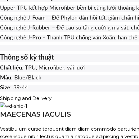
Upper TPU kết hợp Microfiber bền bỉ cùng lưới thoáng kh
Công nghệ J-Foam – Đế Phylon đàn hồi tốt, giảm chấn hi
Công nghệ J-Rubber – Đế cao su tăng cường ma sát, chốn
Công nghệ J-Pro – Thanh TPU chống vặn Xoắn, hạn chế lậ
Thông số kỹ thuật
Chất liệu
: TPU, Microfiber, vải lưới
Màu
: Blue/Black
Size
: 39-44
Shipping and Delivery
MAECENAS IACULIS
Vestibulum curae torquent diam diam commodo parturient pe
scelerisque nibh lectus quam a natoque adipiscing a vesti