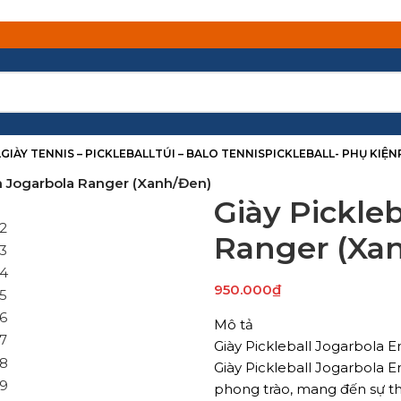
L
GIÀY TENNIS – PICKLEBALL
TÚI – BALO TENNIS
PICKLEBALL- PHỤ KIỆN
m Jogarbola Ranger (Xanh/Đen)
Giày Pickle
Ranger (Xa
950.000
₫
Mô tả
Giày Pickleball Jogarbola E
Giày Pickleball Jogarbola 
phong trào, mang đến sự thoả