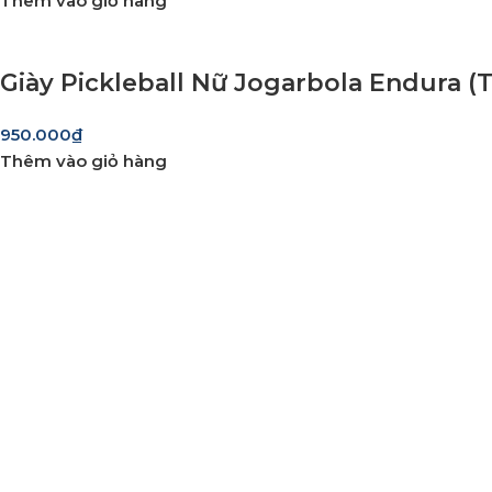
Thêm vào giỏ hàng
Giày Pickleball Nữ Jogarbola Endura 
950.000
₫
Thêm vào giỏ hàng
Giao hàng miễn phí
Miễn phí giao hàng cho hoá đơn trên 2.000.000đ
Hỗ trợ 24/7
Luôn sẵn sàng giải đáp và đồng hành cùng bạn mọi lúc, mọi
Thanh toán trực tuyến
An toàn, nhanh chóng và bảo mật tuyệt đối.