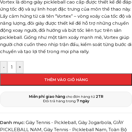
Vortex là dòng giày pickleball cao cấp được thiết kế để đáp
ứng tốc độ và sự linh hoạt đặc trưng của môn thể thao này.
Lấy cảm hứng từ cái tên “Vortex” – vòng xoáy của tốc độ và
năng lượng, đôi giày được thiết kế để hỗ trợ những chuyển
động xoay người, đổi hướng và bứt tốc liên tục trên sân
pickleball. Giống như một tâm xoáy mạnh mẽ, Vortex giúp
người chơi cuốn theo nhịp trận đấu, kiểm soát từng bước di
chuyển và tạo lợi thế trong mọi pha rally.
-
+
THÊM VÀO GIỎ HÀNG
Miễn phí giao hàng
cho đơn hàng từ
2TR
Đổi trả hàng trong
7 ngày
Danh mục:
Giày Tennis - Pickleball
,
Giày Jogarbola
,
GIÀY
PICKLEBALL NAM
,
Giày Tennis - Pickleball Nam
,
Toàn Bộ