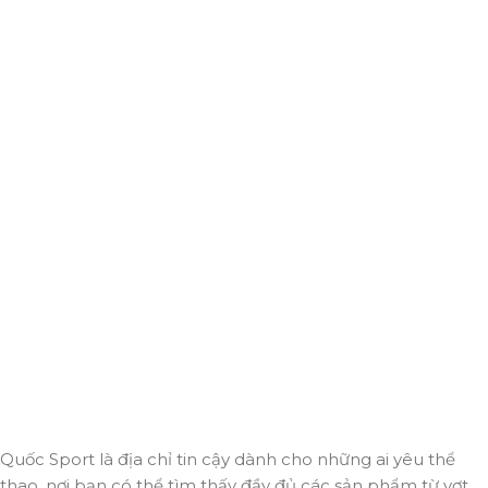
Giao hàng miễn phí
Miễn phí giao hàng cho hoá đơn trên 2.000.000đ
Hỗ trợ 24/7
Luôn sẵn sàng giải đáp và đồng hành cùng bạn mọi lúc,
mọi nơi.
Thanh toán trực tuyến
An toàn, nhanh chóng và bảo mật tuyệt đối.
Giao hàng nhanh
Đảm bảo đơn hàng đến tay bạn trong thời gian sớm nhất.
Quốc Sport là địa chỉ tin cậy dành cho những ai yêu thể
thao, nơi bạn có thể tìm thấy đầy đủ các sản phẩm từ vợt