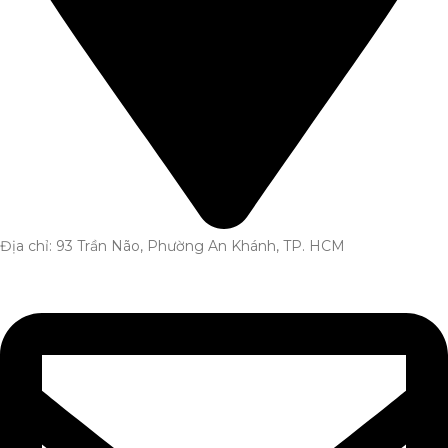
Địa chỉ: 93 Trần Não, Phường An Khánh, TP. HCM