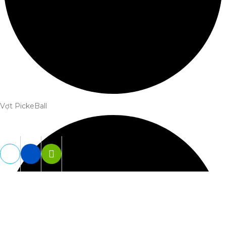
Vợt PickeBall