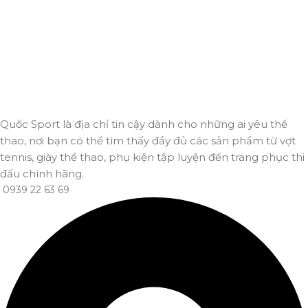
Thanh toán trực tuyến
An toàn, nhanh chóng và bảo mật tuyệt đối.
Giao hàng nhanh
Đảm bảo đơn hàng đến tay bạn trong thời gian sớm nhất.
Quốc Sport là địa chỉ tin cậy dành cho những ai yêu thể
thao, nơi bạn có thể tìm thấy đầy đủ các sản phẩm từ vợt
tennis, giày thể thao, phụ kiện tập luyện đến trang phục thi
đấu chính hãng.
0939 22 63 69