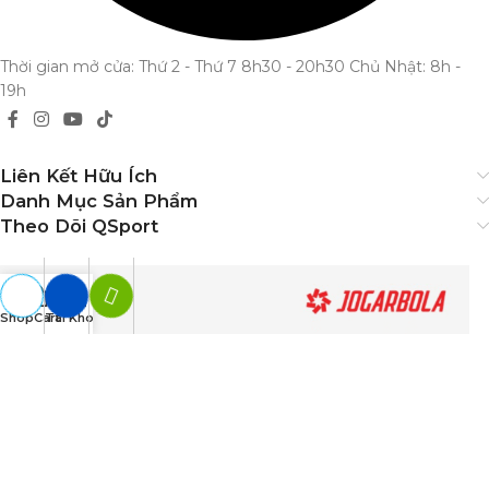
Thời gian mở cửa: Thứ 2 - Thứ 7 8h30 - 20h30 Chủ Nhật: 8h -
19h
Liên Kết Hữu Ích
Danh Mục Sản Phẩm
Theo Dõi QSport
Shop
Cart
Tài Khoản