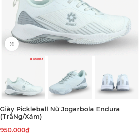
Click to enlarge
Giày Pickleball Nữ Jogarbola Endura
(TrắNg/Xám)
950.000
₫