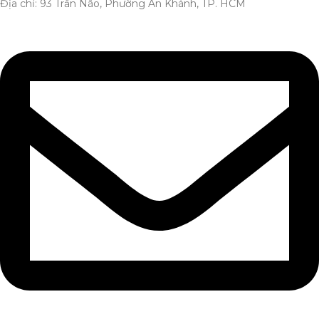
Địa chỉ: 93 Trần Não, Phường An Khánh, TP. HCM