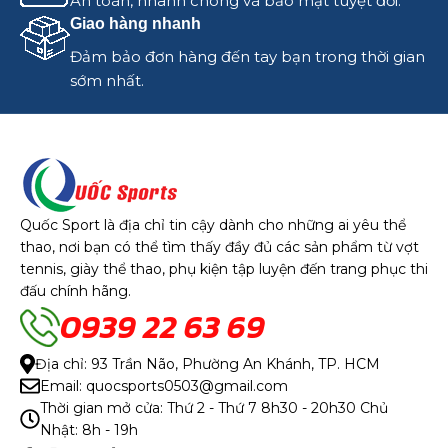
An toàn, nhanh chóng và bảo mật tuyệt đối.
Giao hàng nhanh
Đảm bảo đơn hàng đến tay bạn trong thời gian
sớm nhất.
Quốc Sport là địa chỉ tin cậy dành cho những ai yêu thể
thao, nơi bạn có thể tìm thấy đầy đủ các sản phẩm từ vợt
tennis, giày thể thao, phụ kiện tập luyện đến trang phục thi
đấu chính hãng.
0939 22 63 69
Địa chỉ: 93 Trần Não, Phường An Khánh, TP. HCM
Email: quocsports0503@gmail.com
Thời gian mở cửa: Thứ 2 - Thứ 7 8h30 - 20h30 Chủ
Nhật: 8h - 19h