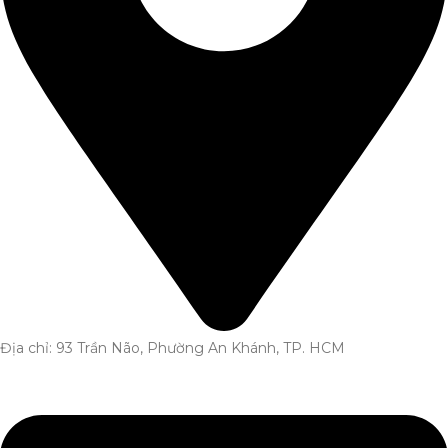
Địa chỉ: 93 Trần Não, Phường An Khánh, TP. HCM