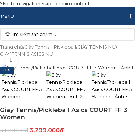
Skip to navigation
Skip to main content
MENU
Trang chủ
/
Giày Tennis - Pickleball
/
GIÀY TENNIS NỮ
/
GIÀY TENNIS ASICS NỮ
Click to enlarge
-21%
Giày Tennis/Pickleball Asics COURT FF 3
Women
3.299.000
₫
4.199.000
₫