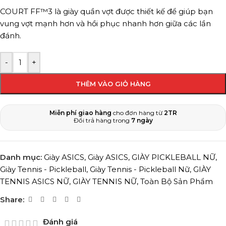
COURT FF™3 là giày quần vợt được thiết kế để giúp bạn
vung vợt mạnh hơn và hồi phục nhanh hơn giữa các lần
đánh.
-
+
THÊM VÀO GIỎ HÀNG
Miễn phí giao hàng
cho đơn hàng từ
2TR
Đổi trả hàng trong
7 ngày
Danh mục:
Giày ASICS
,
Giày ASICS
,
GIÀY PICKLEBALL NỮ
,
Giày Tennis - Pickleball
,
Giày Tennis - Pickleball Nữ
,
GIÀY
TENNIS ASICS NỮ
,
GIÀY TENNIS NỮ
,
Toàn Bộ Sản Phẩm
Share:
Đánh giá