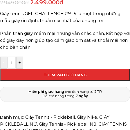
2.499.000
₫
2.949.000
₫
Giày tennis GEL-CHALLENGER™ 15 là một trong những
mẫu giày ổn định, thoải mái nhất của chúng tôi.
Phần thân giày mềm mại nhưng vẫn chắc chắn, kết hợp với
cổ giày dày hơn giúp tạo cảm giác ôm sát và thoải mái hơn
cho bàn chân.
-
+
THÊM VÀO GIỎ HÀNG
Miễn phí giao hàng
cho đơn hàng từ
2TR
Đổi trả hàng trong
7 ngày
Danh mục:
Giày Tennis - Pickleball
,
Giày Nike
,
GIÀY
PICKLEBALL NỮ
,
Giày Tennis - Pickleball Nữ
,
GIÀY TENNIS