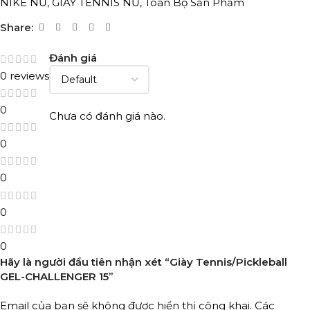
NIKE NỮ
,
GIÀY TENNIS NỮ
,
Toàn Bộ Sản Phẩm
Share:
Đánh giá
0 reviews
0
Chưa có đánh giá nào.
0
0
0
0
Hãy là người đầu tiên nhận xét “Giày Tennis/Pickleball
GEL-CHALLENGER 15”
Email của bạn sẽ không được hiển thị công khai.
Các