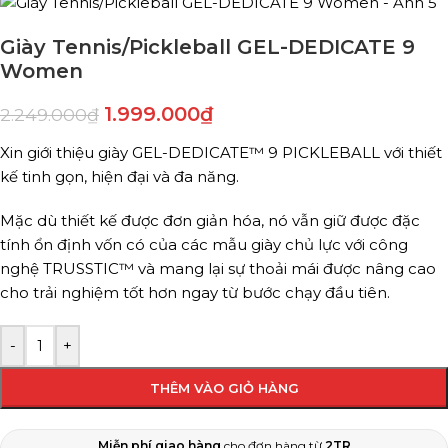
Giày Tennis/Pickleball GEL-DEDICATE 9
Women
1.999.000
₫
2.249.000
₫
Xin giới thiệu giày GEL-DEDICATE™ 9 PICKLEBALL với thiết
kế tinh gọn, hiện đại và đa năng.
Mặc dù thiết kế được đơn giản hóa, nó vẫn giữ được đặc
tính ổn định vốn có của các mẫu giày chủ lực với công
nghệ TRUSSTIC™ và mang lại sự thoải mái được nâng cao
cho trải nghiệm tốt hơn ngay từ bước chạy đầu tiên.
-
+
THÊM VÀO GIỎ HÀNG
Miễn phí giao hàng
cho đơn hàng từ
2TR