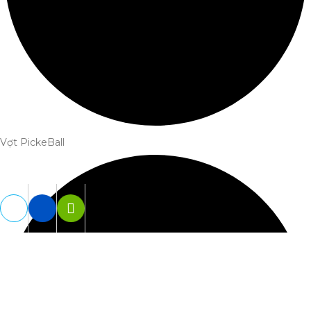
Vợt PickeBall