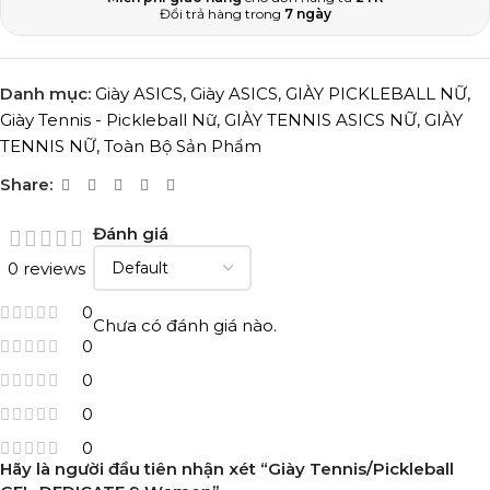
Đổi trả hàng trong
7 ngày
Danh mục:
Giày ASICS
,
Giày ASICS
,
GIÀY PICKLEBALL NỮ
,
Giày Tennis - Pickleball Nữ
,
GIÀY TENNIS ASICS NỮ
,
GIÀY
TENNIS NỮ
,
Toàn Bộ Sản Phẩm
Share:
Đánh giá
0 reviews
0
Chưa có đánh giá nào.
0
0
0
0
Hãy là người đầu tiên nhận xét “Giày Tennis/Pickleball