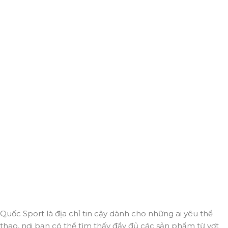
Giao hàng miễn phí
Miễn phí giao hàng cho hoá đơn trên 2.000.000đ
Hỗ trợ 24/7
Luôn sẵn sàng giải đáp và đồng hành cùng bạn mọi lúc,
mọi nơi.
Thanh toán trực tuyến
An toàn, nhanh chóng và bảo mật tuyệt đối.
Giao hàng nhanh
Đảm bảo đơn hàng đến tay bạn trong thời gian sớm nhất.
Quốc Sport là địa chỉ tin cậy dành cho những ai yêu thể
thao, nơi bạn có thể tìm thấy đầy đủ các sản phẩm từ vợt