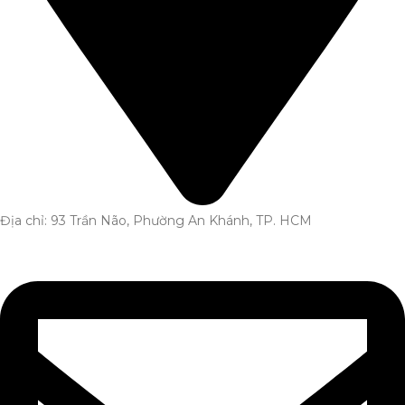
Địa chỉ: 93 Trần Não, Phường An Khánh, TP. HCM