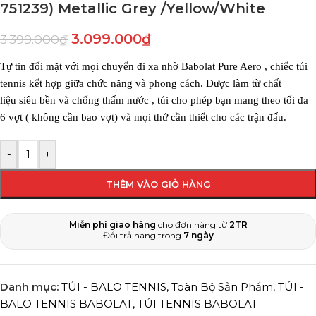
751239) Metallic Grey /Yellow/White
3.099.000
₫
3.399.000
₫
Tự tin đối mặt với mọi chuyến đi xa nhờ
Babolat Pure Aero
, chiếc túi
tennis kết hợp giữa chức năng và phong cách. Được làm từ chất
liệu
siêu bền
và
chống thấm nước
, túi cho phép bạn mang
theo tối đa
6 vợt (
không cần bao vợt) và mọi thứ cần thiết cho các trận đấu.
-
+
THÊM VÀO GIỎ HÀNG
Miễn phí giao hàng
cho đơn hàng từ
2TR
Đổi trả hàng trong
7 ngày
Danh mục:
TÚI - BALO TENNIS
,
Toàn Bộ Sản Phẩm
,
TÚI -
BALO TENNIS BABOLAT
,
TÚI TENNIS BABOLAT