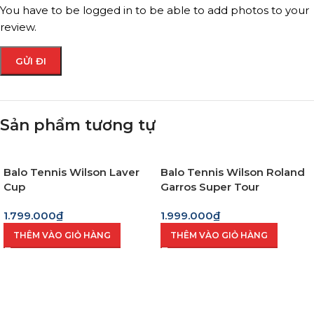
You have to be logged in to be able to add photos to your
review.
Sản phẩm tương tự
Balo Tennis Wilson Laver
Balo Tennis Wilson Roland
Cup
Garros Super Tour
Cream/Clay
1.799.000
₫
1.999.000
₫
(Wr8030901001)
THÊM VÀO GIỎ HÀNG
THÊM VÀO GIỎ HÀNG