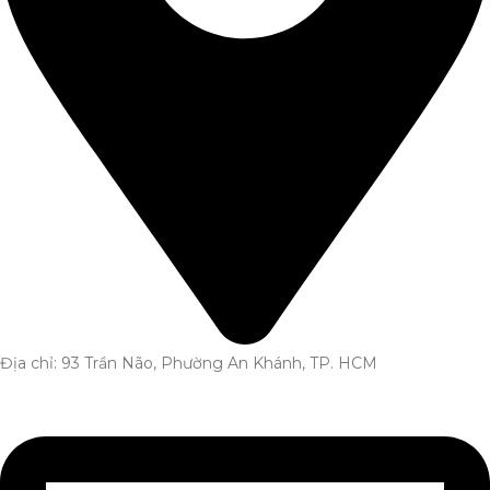
Địa chỉ: 93 Trần Não, Phường An Khánh, TP. HCM