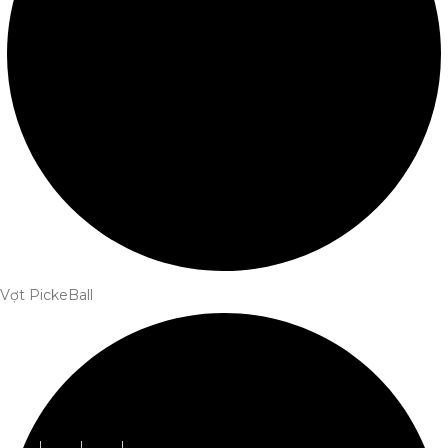
Vợt PickeBall