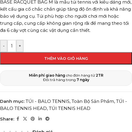
BASE RACQUET BAG M là mẫu túi tennis với kiểu dáng mới,
kết cấu gia cố chắc chắn giúp tăng độ ổn định và khả năng
bảo vệ dụng cụ. Túi phù hợp cho người chơi mới hoặc
trung cấp, cung cấp không gian rộng rãi để mang theo tối
đa 6 cây vợt cùng các vật dụng cần thiết.
-
+
THÊM VÀO GIỎ HÀNG
Miễn phí giao hàng
cho đơn hàng từ
2TR
Đổi trả hàng trong
7 ngày
Danh mục:
TÚI - BALO TENNIS
,
Toàn Bộ Sản Phẩm
,
TÚI -
BALO TENNIS HEAD
,
TÚI TENNIS HEAD
Share:
Đánh giá