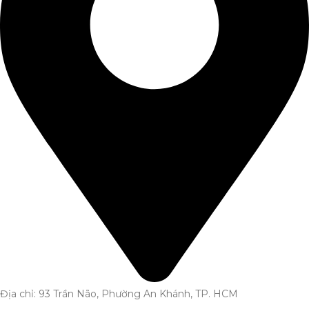
Địa chỉ: 93 Trần Não, Phường An Khánh, TP. HCM