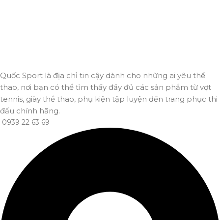
An toàn, nhanh chóng và bảo mật tuyệt đối.
Giao hàng nhanh
Đảm bảo đơn hàng đến tay bạn trong thời gian sớm nhất.
Quốc Sport là địa chỉ tin cậy dành cho những ai yêu thể
thao, nơi bạn có thể tìm thấy đầy đủ các sản phẩm từ vợt
tennis, giày thể thao, phụ kiện tập luyện đến trang phục thi
đấu chính hãng.
0939 22 63 69