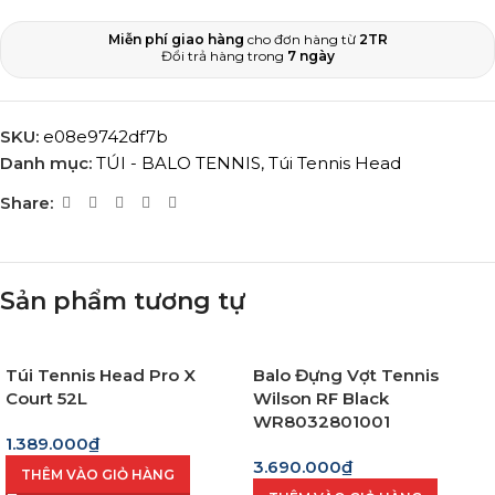
Miễn phí giao hàng
cho đơn hàng từ
2TR
Đổi trả hàng trong
7 ngày
SKU:
e08e9742df7b
Danh mục:
TÚI - BALO TENNIS
,
Túi Tennis Head
Share:
Sản phẩm tương tự
Túi Tennis Head Pro X
Balo Đựng Vợt Tennis
Court 52L
Wilson RF Black
WR8032801001
1.389.000
₫
3.690.000
₫
THÊM VÀO GIỎ HÀNG