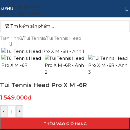
Skip to navigation
MENU
Skip to main content
Trang chủ
/
Túi Tennis
/
Túi Tennis Head
Click to enlarge
Túi Tennis Head Pro X M -6R
1.549.000
₫
-
+
THÊM VÀO GIỎ HÀNG