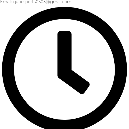
Email: quocsports0503@gmail.com