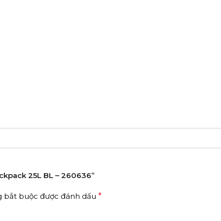
ackpack 25L BL – 260636”
g bắt buộc được đánh dấu
*