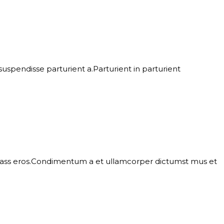
spendisse parturient a.Parturient in parturient
l class eros.Condimentum a et ullamcorper dictumst mus et