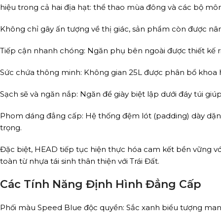
hiệu trong cả hai địa hạt: thể thao mùa đông và các bộ mô
Không chỉ gây ấn tượng về thị giác, sản phẩm còn được nâng
Tiếp cận nhanh chóng: Ngăn phụ bên ngoài được thiết kế riên
Sức chứa thông minh: Không gian 25L được phân bổ khoa học
Sạch sẽ và ngăn nắp: Ngăn để giày biệt lập dưới đáy túi giú
Phom dáng đẳng cấp: Hệ thống đệm lót (padding) dày dặn x
trọng.
Đặc biệt, HEAD tiếp tục hiện thực hóa cam kết bền vững vớ
toàn từ nhựa tái sinh thân thiện với Trái Đất.
Các Tính Năng Định Hình Đẳng Cấp
Phối màu Speed Blue độc quyền: Sắc xanh biểu tượng man