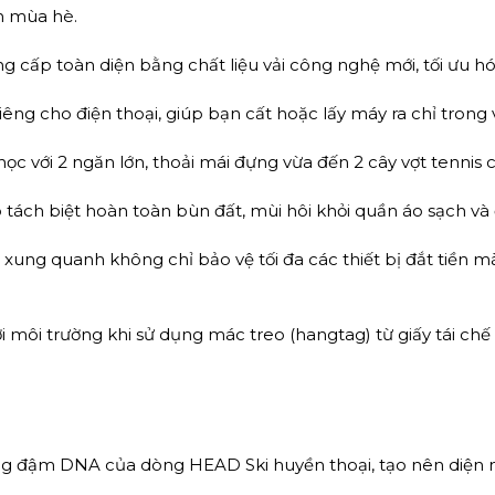
n mùa hè.
 cấp toàn diện bằng chất liệu vải công nghệ mới, tối ưu hó
g cho điện thoại, giúp bạn cất hoặc lấy máy ra chỉ trong và
 với 2 ngăn lớn, thoải mái đựng vừa đến 2 cây vợt tennis 
p tách biệt hoàn toàn bùn đất, mùi hôi khỏi quần áo sạch và
ung quanh không chỉ bảo vệ tối đa các thiết bị đắt tiền 
i môi trường khi sử dụng mác treo (hangtag) từ giấy tái ch
g đậm DNA của dòng HEAD Ski huyền thoại, tạo nên diện 