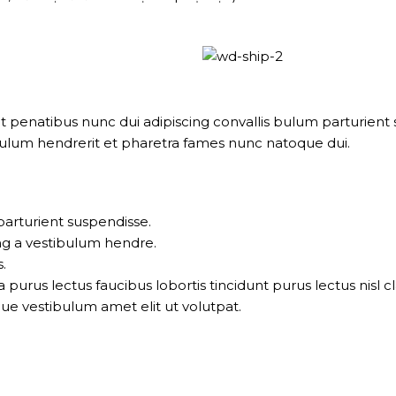
natibus nunc dui adipiscing convallis bulum parturient su
bulum hendrerit et pharetra fames nunc natoque dui.
parturient suspendisse.
ng a vestibulum hendre.
.
 purus lectus faucibus lobortis tincidunt purus lectus nis
ue vestibulum amet elit ut volutpat.