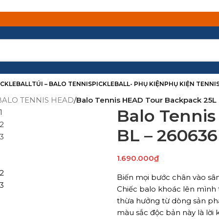
PICKLEBALL
TÚI – BALO TENNIS
PICKLEBALL- PHỤ KIỆN
PHỤ KIỆN TENNI
BALO TENNIS HEAD
/
Balo Tennis HEAD Tour Backpack 25L
Balo Tenni
BL – 260636
1.690.000
₫
Biến mọi bước chân vào sâ
Chiếc balo khoác lên mình 
thừa hưởng từ dòng sản ph
màu sắc độc bản này là lời