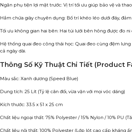
Ngăn phụ tiện lợi mặt trước: Vị trí tối ưu giúp bảo vệ và tha
Hầm chứa giày chuyên dụng: Bố trí khéo léo dưới đáy, đảm 
Tối ưu không gian hai bên: Hai túi lưới bên hông được đo n
Hệ thống quai đeo công thái học: Quai đeo cùng đệm lưng c
cả ngày dài.
Thông Số Kỹ Thuật Chi Tiết (Product F
Màu sắc: Xanh dương (Speed Blue)
Dung tích: 25 Lít (Tỷ lệ cân đối, vừa vặn với mọi vóc dáng)
Kích thước: 33.5 x 51 x 25 cm
Chất liệu ngoại thất: 75% Polyester / 15% Nylon / 10% PU (
Chất liệu nội thất: 100% Polyester (Lớp lót cao cấp kháng ẩm