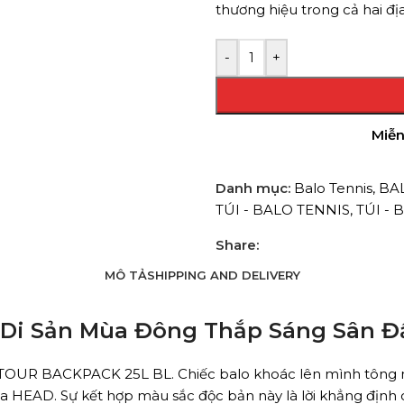
thương hiệu trong cả hai đ
-
+
Miễn
Danh mục:
Balo Tennis
,
BA
TÚI - BALO TENNIS
,
TÚI -
Share:
MÔ TẢ
SHIPPING AND DELIVERY
Di Sản Mùa Đông Thắp Sáng Sân Đ
 TOUR BACKPACK 25L BL. Chiếc balo khoác lên mình tông mà
 HEAD. Sự kết hợp màu sắc độc bản này là lời khẳng định 