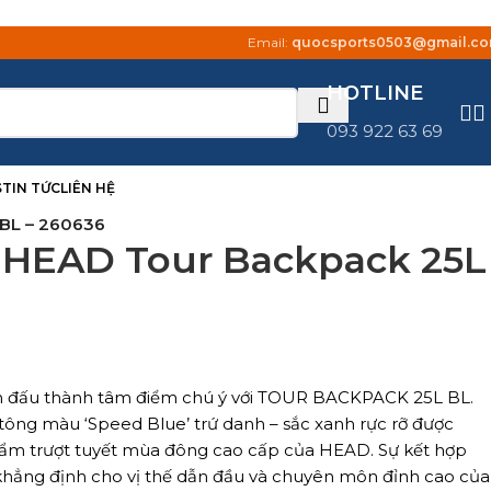
Email:
quocsports0503@gmail.c
HOTLINE
093 922 63 69
S
TIN TỨC
LIÊN HỆ
 BL – 260636
s HEAD Tour Backpack 25L
n đấu thành tâm điểm chú ý với TOUR BACKPACK 25L BL.
tông màu ‘Speed Blue’ trứ danh – sắc xanh rực rỡ được
ẩm trượt tuyết mùa đông cao cấp của HEAD. Sự kết hợp
 khẳng định cho vị thế dẫn đầu và chuyên môn đỉnh cao của