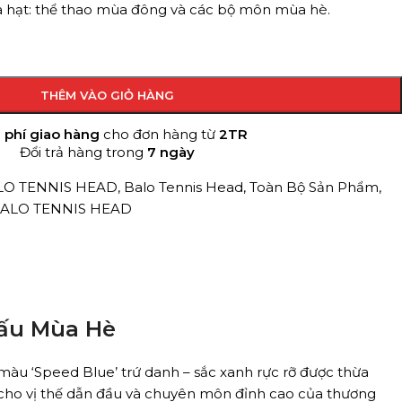
ịa hạt: thể thao mùa đông và các bộ môn mùa hè.
THÊM VÀO GIỎ HÀNG
 phí giao hàng
cho đơn hàng từ
2TR
Đổi trả hàng trong
7 ngày
LO TENNIS HEAD
,
Balo Tennis Head
,
Toàn Bộ Sản Phẩm
,
 BALO TENNIS HEAD
ấu Mùa Hè
u ‘Speed Blue’ trứ danh – sắc xanh rực rỡ được thừa
cho vị thế dẫn đầu và chuyên môn đỉnh cao của thương