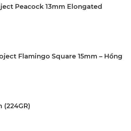
roject Peacock 13mm Elongated
Project Flamingo Square 15mm – Hồng
m (224GR)