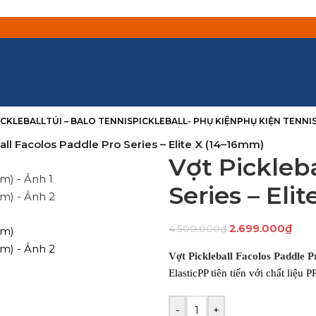
PICKLEBALL
TÚI – BALO TENNIS
PICKLEBALL- PHỤ KIỆN
PHỤ KIỆN TENNI
all Facolos Paddle Pro Series – Elite X (14–16mm)
Vợt Pickleb
Series – Eli
2.699.000
₫
4.500.000
₫
Vợt Pickleball Facolos Paddle 
ElasticPP tiên tiến với chất liệu
-
+