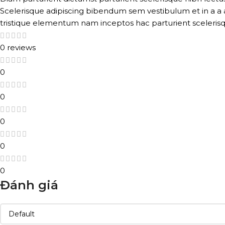
Scelerisque adipiscing bibendum sem vestibulum et in a a a
tristique elementum nam inceptos hac parturient scelerisq
0 reviews
0
0
0
0
0
Đánh giá