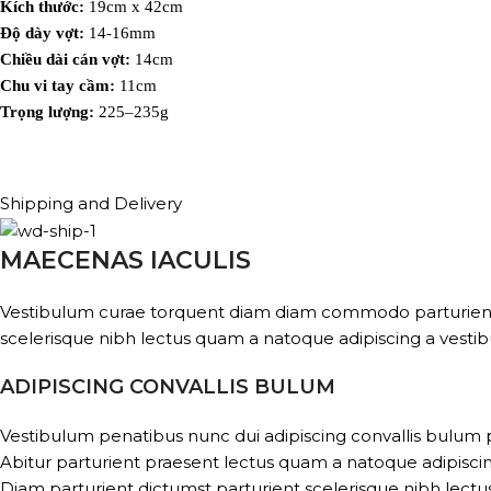
Kích thước:
19cm x 42cm
Độ dày vợt:
14-16mm
Chiều dài cán vợt:
14cm
Chu vi tay cầm:
11cm
Trọng lượng:
225–235g
Shipping and Delivery
MAECENAS IACULIS
Vestibulum curae torquent diam diam commodo parturient pe
scelerisque nibh lectus quam a natoque adipiscing a vesti
ADIPISCING CONVALLIS BULUM
Vestibulum penatibus nunc dui adipiscing convallis bulum 
Abitur parturient praesent lectus quam a natoque adipisci
Diam parturient dictumst parturient scelerisque nibh lectus