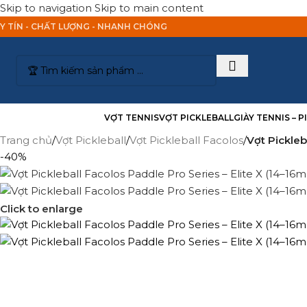
Skip to navigation
Skip to main content
Y TÍN - CHẤT LƯỢNG - NHANH CHÓNG
anh Mục Sản Phẩm
VỢT TENNIS
VỢT PICKLEBALL
GIÀY TENNIS – 
Trang chủ
/
Vợt Pickleball
/
Vợt Pickleball Facolos
/
Vợt Pickleb
-40%
Click to enlarge