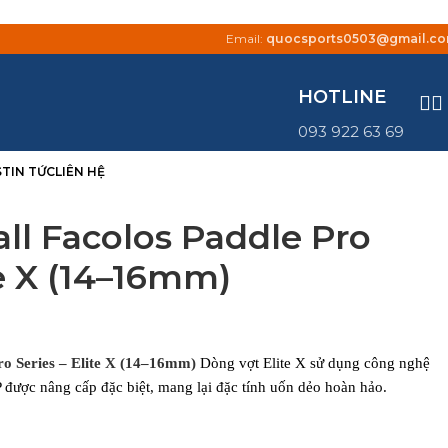
Email:
quocsports0503@gmail.c
HOTLINE
093 922 63 69
S
TIN TỨC
LIÊN HỆ
all Facolos Paddle Pro
te X (14–16mm)
Pro Series – Elite X (14–16mm)
Dòng vợt Elite X sử dụng công nghệ
 PP được nâng cấp đặc biệt, mang lại đặc tính uốn dẻo hoàn hảo.