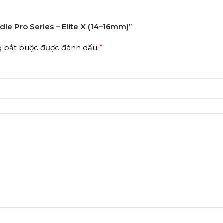
dle Pro Series – Elite X (14–16mm)”
g bắt buộc được đánh dấu
*