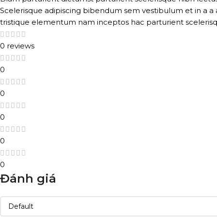
Scelerisque adipiscing bibendum sem vestibulum et in a a a
tristique elementum nam inceptos hac parturient scelerisq
0 reviews
0
0
0
0
0
Đánh giá