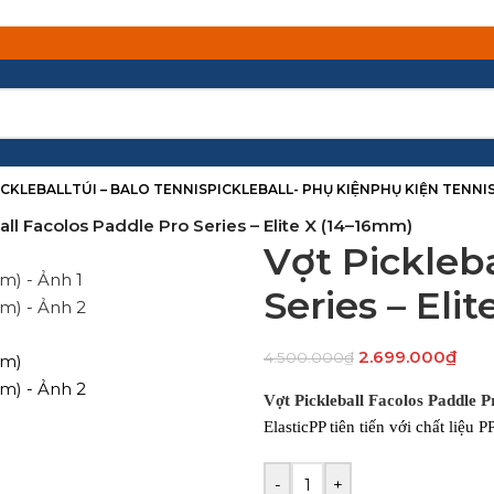
PICKLEBALL
TÚI – BALO TENNIS
PICKLEBALL- PHỤ KIỆN
PHỤ KIỆN TENNI
all Facolos Paddle Pro Series – Elite X (14–16mm)
Vợt Pickleb
Series – Eli
2.699.000
₫
4.500.000
₫
Vợt Pickleball Facolos Paddle 
ElasticPP tiên tiến với chất liệu
-
+