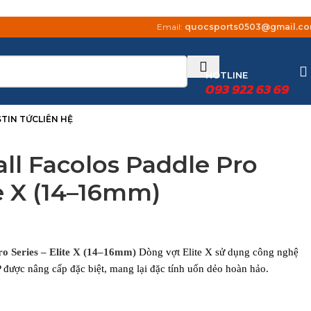
Email:
quocsports0503@gmail.c
HOTLINE
093 922 63 69
S
TIN TỨC
LIÊN HỆ
all Facolos Paddle Pro
te X (14–16mm)
Pro Series – Elite X (14–16mm)
Dòng vợt Elite X sử dụng công nghệ
 PP được nâng cấp đặc biệt, mang lại đặc tính uốn dẻo hoàn hảo.