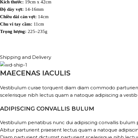
Kích thước:
19cm x 42cm
Độ dày vợt:
14-16mm
Chiều dài cán vợt:
14cm
Chu vi tay cầm:
11cm
Trọng lượng:
225–235g
Shipping and Delivery
MAECENAS IACULIS
Vestibulum curae torquent diam diam commodo parturient pe
scelerisque nibh lectus quam a natoque adipiscing a vesti
ADIPISCING CONVALLIS BULUM
Vestibulum penatibus nunc dui adipiscing convallis bulum 
Abitur parturient praesent lectus quam a natoque adipisci
Diam parturient dictumst parturient scelerisque nibh lectus