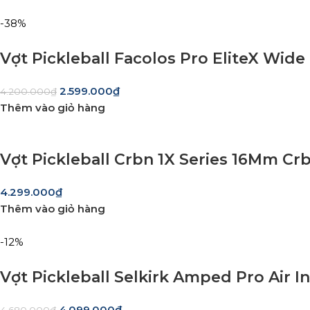
-38%
Vợt Pickleball Facolos Pro EliteX Wi
2.599.000
₫
4.200.000
₫
Thêm vào giỏ hàng
Vợt Pickleball Crbn 1X Series 16Mm C
4.299.000
₫
Thêm vào giỏ hàng
-12%
Vợt Pickleball Selkirk Amped Pro Air In
4.099.000
₫