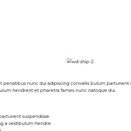
natibus nunc dui adipiscing convallis bulum parturient su
bulum hendrerit et pharetra fames nunc natoque dui.
parturient suspendisse.
ng a vestibulum hendre.
.