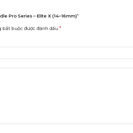
dle Pro Series – Elite X (14–16mm)”
g bắt buộc được đánh dấu
*