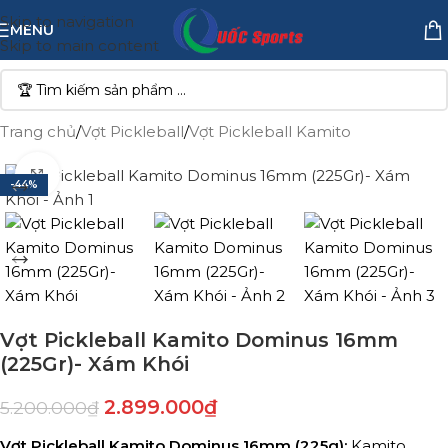
Skip to navigation
MENU
Skip to main content
Trang chủ
/
Vợt Pickleball
/
Vợt Pickleball Kamito
Click to enlarge
-44%
Vợt Pickleball Kamito Dominus 16mm
(225Gr)- Xám Khói
2.899.000
₫
5.200.000
₫
Vợt Pickleball Kamito Dominus 16mm (225g):
Kamito