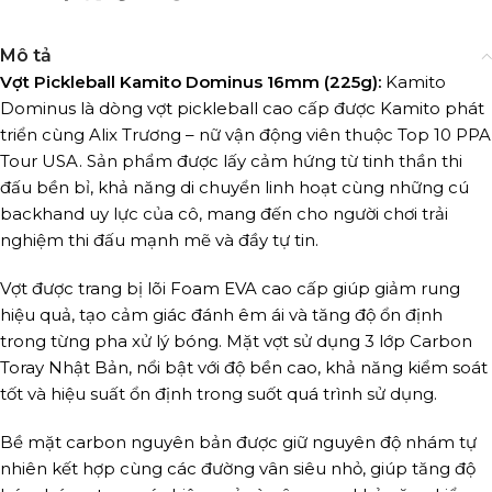
Mô tả
Vợt Pickleball Kamito Dominus 16mm (225g):
Kamito
Dominus là dòng vợt pickleball cao cấp được Kamito phát
triển cùng Alix Trương – nữ vận động viên thuộc Top 10 PPA
Tour USA. Sản phẩm được lấy cảm hứng từ tinh thần thi
đấu bền bỉ, khả năng di chuyển linh hoạt cùng những cú
backhand uy lực của cô, mang đến cho người chơi trải
nghiệm thi đấu mạnh mẽ và đầy tự tin.
Vợt được trang bị lõi Foam EVA cao cấp giúp giảm rung
hiệu quả, tạo cảm giác đánh êm ái và tăng độ ổn định
trong từng pha xử lý bóng. Mặt vợt sử dụng 3 lớp Carbon
Toray Nhật Bản, nổi bật với độ bền cao, khả năng kiểm soát
tốt và hiệu suất ổn định trong suốt quá trình sử dụng.
Bề mặt carbon nguyên bản được giữ nguyên độ nhám tự
nhiên kết hợp cùng các đường vân siêu nhỏ, giúp tăng độ