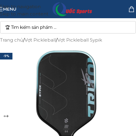
Skip to navigation
MENU
Skip to main content
Trang chủ
/
Vợt Pickleball
/
Vợt Pickleball Sypik
-9%