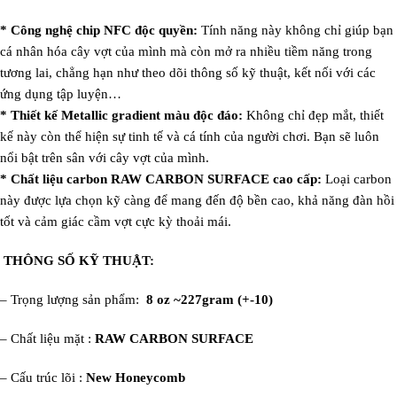
* Công nghệ chip NFC độc quyền:
Tính năng này không chỉ giúp bạn
cá nhân hóa cây vợt của mình mà còn mở ra nhiều tiềm năng trong
tương lai, chẳng hạn như theo dõi thông số kỹ thuật, kết nối với các
ứng dụng tập luyện…
* Thiết kế Metallic gradient màu độc đáo:
Không chỉ đẹp mắt, thiết
kế này còn thể hiện sự tinh tế và cá tính của người chơi. Bạn sẽ luôn
nổi bật trên sân với cây vợt của mình.
* Chất liệu carbon RAW CARBON SURFACE cao cấp:
Loại carbon
này được lựa chọn kỹ càng để mang đến độ bền cao, khả năng đàn hồi
tốt và cảm giác cầm vợt cực kỳ thoải mái.
THÔNG SỐ KỸ THUẬT:
– Trọng lượng sản phẩm: ‎
8 oz ~227gram (+-10)
– Chất liệu mặt :
RAW CARBON SURFACE
– Cấu trúc lõi :
New
Honeycomb