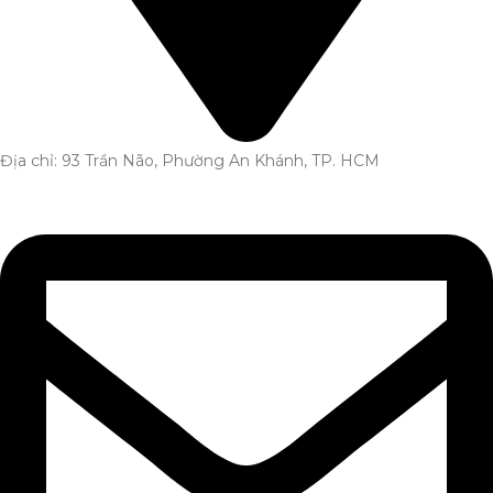
Địa chỉ: 93 Trần Não, Phường An Khánh, TP. HCM