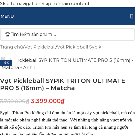
Skip to navigation
Skip to main content
MENU
Trang chủ
/
Vợt Pickleball
/
Vợt Pickleball Sypik
Click to enlarge
-9%
Vợt Pickleball SYPIK TRITON ULTIMATE
PRO 5 (16mm) – Matcha
3.399.000
₫
3.750.000
₫
Sypik Triton Pro không chỉ đơn thuần là một cây vợt pickleball, mà còn
là một tác phẩm nghệ thuật thể thao. Với những tính năng vượt trội và
thiết kế độc đáo, Triton Pro hứa hẹn sẽ làm hài lòng cả những người
chơi chuyên nghiệp lẫn những người mới bắt đầu.