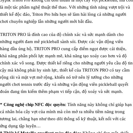
Sypik Triton Pro không chỉ đơn thuần là một cây vợt pickleball, mà còn
là một tác phẩm nghệ thuật thể thao. Với những tính năng vượt trội và
thiết kế độc đáo, Triton Pro hứa hẹn sẽ làm hài lòng cả những người
chơi chuyên nghiệp lẫn những người mới bắt đầu.
TRITON PRO là đỉnh cao của độ chính xác và sức mạnh dành cho
những người đam mê pickleball sành sỏi. Được các vận động viên
hàng đầu ủng hộ, TRITON PRO cung cấp điểm ngọt được cải thiện,
khả năng phân phối lực mạnh mẽ, khả năng tạo xoáy cao hơn và độ
chính xác vô song. Được thiết kế riêng cho những người yêu cầu độ tin
cậy mà không phải hy sinh lực, thiết kế của TRITON PRO có tay cầm
rộng rãi và mặt vợt mở rộng, khiến nó trở nên lý tưởng cho những
người chơi tennis trước đây và những vận động viên pickleball quyết
đoán đang tìm kiếm thêm phạm vi tiếp cận, độ xoáy và sức mạnh.
* Công nghệ chip NFC độc quyền:
Tính năng này không chỉ giúp bạn
cá nhân hóa cây vợt của mình mà còn mở ra nhiều tiềm năng trong
tương lai, chẳng hạn như theo dõi thông số kỹ thuật, kết nối với các
ứng dụng tập luyện…