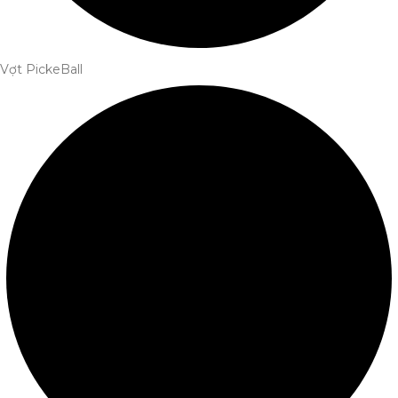
Vợt PickeBall