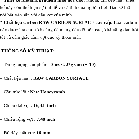
* Thiết kế Metallic gradient màu độc đáo:
Không chỉ đẹp mắt, thiết
kế này còn thể hiện sự tinh tế và cá tính của người chơi. Bạn sẽ luôn
nổi bật trên sân với cây vợt của mình.
* Chất liệu carbon RAW CARBON SURFACE cao cấp:
Loại carbon
này được lựa chọn kỹ càng để mang đến độ bền cao, khả năng đàn hồi
tốt và cảm giác cầm vợt cực kỳ thoải mái.
THÔNG SỐ KỸ THUẬT:
– Trọng lượng sản phẩm: ‎
8 oz ~227gram (+-10)
– Chất liệu mặt :
RAW CARBON SURFACE
– Cấu trúc lõi :
New
Honeycomb
– Chiều dài vợt :
16,45 inch
– Chiều rộng vợt :
7,48 inch
– Độ dày mặt vợt:
16 mm