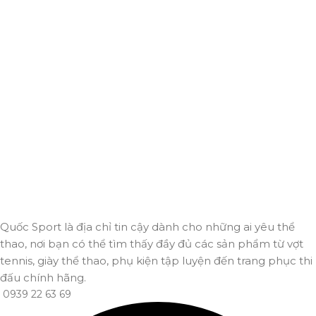
Giao hàng miễn phí
Miễn phí giao hàng cho hoá đơn trên 2.000.000đ
Hỗ trợ 24/7
Luôn sẵn sàng giải đáp và đồng hành cùng bạn mọi lúc,
mọi nơi.
Thanh toán trực tuyến
An toàn, nhanh chóng và bảo mật tuyệt đối.
Giao hàng nhanh
Đảm bảo đơn hàng đến tay bạn trong thời gian sớm nhất.
Quốc Sport là địa chỉ tin cậy dành cho những ai yêu thể
thao, nơi bạn có thể tìm thấy đầy đủ các sản phẩm từ vợt
tennis, giày thể thao, phụ kiện tập luyện đến trang phục thi
đấu chính hãng.
0939 22 63 69