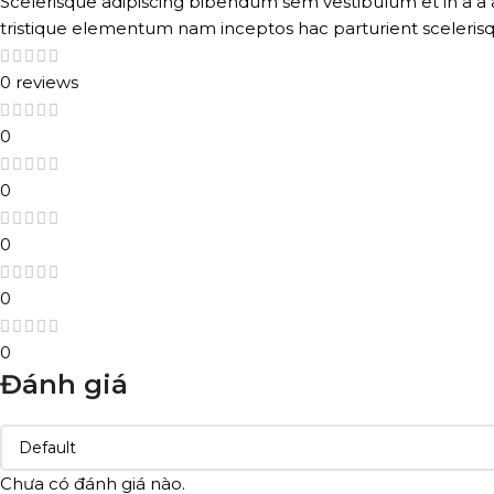
Scelerisque adipiscing bibendum sem vestibulum et in a a a
tristique elementum nam inceptos hac parturient scelerisq
0 reviews
0
0
0
0
0
Đánh giá
Chưa có đánh giá nào.