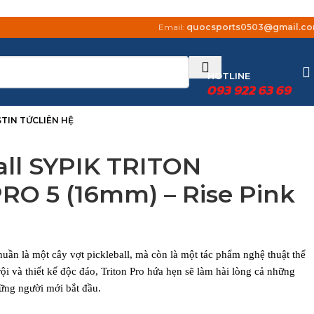
Email:
quocsports0503@gmail.c
HOTLINE
093 922 63 69
S
TIN TỨC
LIÊN HỆ
all SYPIK TRITON
RO 5 (16mm) – Rise Pink
huần là một cây vợt pickleball, mà còn là một tác phẩm nghệ thuật thể
ội và thiết kế độc đáo, Triton Pro hứa hẹn sẽ làm hài lòng cả những
ững người mới bắt đầu.