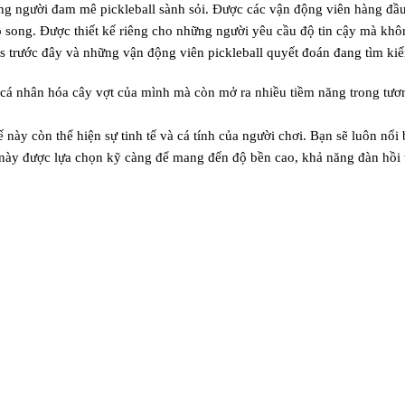
g người đam mê pickleball sành sỏi. Được các vận động viên hàng đầ
song. Được thiết kế riêng cho những người yêu cầu độ tin cậy mà khôn
is trước đây và những vận động viên pickleball quyết đoán đang tìm ki
á nhân hóa cây vợt của mình mà còn mở ra nhiều tiềm năng trong tương 
 này còn thể hiện sự tinh tế và cá tính của người chơi. Bạn sẽ luôn nổi 
này được lựa chọn kỹ càng để mang đến độ bền cao, khả năng đàn hồi t