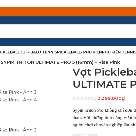
PICKLEBALL
TÚI – BALO TENNIS
PICKLEBALL- PHỤ KIỆN
PHỤ KIỆN TENNI
l SYPIK TRITON ULTIMATE PRO 5 (16mm) – Rise Pink
Vợt Pickleb
ULTIMATE P
3.399.000
₫
3.750.000
₫
Sypik Triton Pro không chỉ đơn t
thao. Với những tính năng vượt tr
người chơi chuyên nghiệp lẫn nh