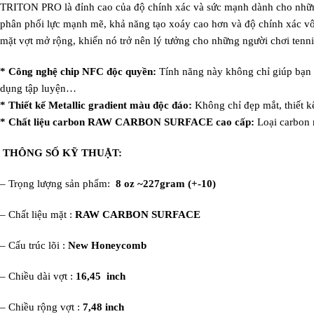
TRITON PRO là đỉnh cao của độ chính xác và sức mạnh dành cho nhữn
phân phối lực mạnh mẽ, khả năng tạo xoáy cao hơn và độ chính xác vô 
mặt vợt mở rộng, khiến nó trở nên lý tưởng cho những người chơi tenn
* Công nghệ chip NFC độc quyền:
Tính năng này không chỉ giúp bạn c
dụng tập luyện…
* Thiết kế Metallic gradient màu độc đáo:
Không chỉ đẹp mắt, thiết kế
* Chất liệu carbon RAW CARBON SURFACE cao cấp:
Loại carbon 
THÔNG SỐ KỸ THUẬT:
– Trọng lượng sản phẩm: ‎
8 oz ~227gram (+-10)
– Chất liệu mặt :
RAW CARBON SURFACE
– Cấu trúc lõi :
New
Honeycomb
– Chiều dài vợt :
16,45 inch
– Chiều rộng vợt :
7,48 inch