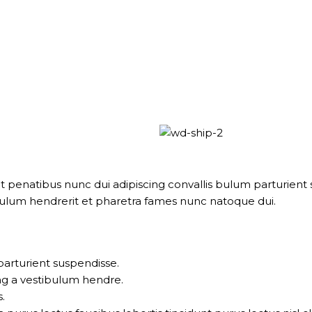
natibus nunc dui adipiscing convallis bulum parturient su
bulum hendrerit et pharetra fames nunc natoque dui.
parturient suspendisse.
ng a vestibulum hendre.
.