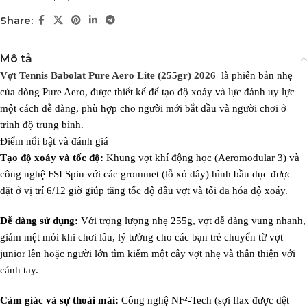
Share:
Mô tả
Vợt Tennis Babolat Pure Aero Lite (255gr) 2026
là phiên bản nhẹ
của dòng Pure Aero, được thiết kế để tạo độ xoáy và lực đánh uy lực
một cách dễ dàng, phù hợp cho người mới bắt đầu và người chơi ở
trình độ trung bình.
Điểm nổi bật và đánh giá
Tạo độ xoáy và tốc độ:
Khung vợt khí động học (Aeromodular 3) và
công nghệ FSI Spin với các grommet (lỗ xỏ dây) hình bầu dục được
đặt ở vị trí 6/12 giờ giúp tăng tốc độ đầu vợt và tối đa hóa độ xoáy.
Dễ dàng sử dụng:
Với trọng lượng nhẹ 255g, vợt dễ dàng vung nhanh,
giảm mệt mỏi khi chơi lâu, lý tưởng cho các bạn trẻ chuyển từ vợt
junior lên hoặc người lớn tìm kiếm một cây vợt nhẹ và thân thiện với
cánh tay.
Cảm giác và sự thoải mái:
Công nghệ NF²-Tech (sợi flax được dệt