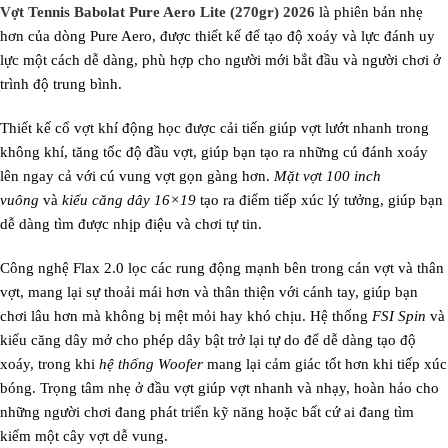
Vợt Tennis Babolat Pure Aero Lite (270gr) 2026
là phiên bản nhẹ
hơn của dòng Pure Aero, được thiết kế để tạo độ xoáy và lực đánh uy
lực một cách dễ dàng, phù hợp cho người mới bắt đầu và người chơi ở
trình độ trung bình.
Thiết kế cổ vợt khí động học được cải tiến giúp vợt lướt nhanh trong
không khí, tăng tốc độ đầu vợt, giúp bạn tạo ra những cú đánh xoáy
lên ngay cả với cú vung vợt gọn gàng hơn.
Mặt vợt 100 inch
vuông
và
kiểu căng dây 16×19
tạo ra điểm tiếp xúc lý tưởng, giúp bạn
dễ dàng tìm được nhịp điệu và chơi tự tin.
Công nghệ Flax 2.0 lọc các rung động mạnh bên trong cán vợt và thân
vợt, mang lại sự thoải mái hơn và thân thiện với cánh tay, giúp bạn
chơi lâu hơn mà không bị mệt mỏi hay khó chịu. Hệ thống
FSI Spin
và
kiểu căng dây mở cho phép dây bật trở lại tự do để dễ dàng tạo độ
xoáy, trong khi
hệ thống Woofer
mang lại cảm giác tốt hơn khi tiếp xúc
bóng. Trọng tâm nhẹ ở đầu vợt giúp vợt nhanh và nhạy, hoàn hảo cho
những người chơi đang phát triển kỹ năng hoặc bất cứ ai đang tìm
kiếm một cây vợt dễ vung.