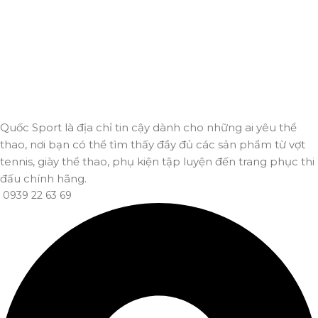
Thanh toán trực tuyến
An toàn, nhanh chóng và bảo mật tuyệt đối.
Giao hàng nhanh
Đảm bảo đơn hàng đến tay bạn trong thời gian sớm nhất.
Quốc Sport là địa chỉ tin cậy dành cho những ai yêu thể
thao, nơi bạn có thể tìm thấy đầy đủ các sản phẩm từ vợt
tennis, giày thể thao, phụ kiện tập luyện đến trang phục thi
đấu chính hãng.
0939 22 63 69