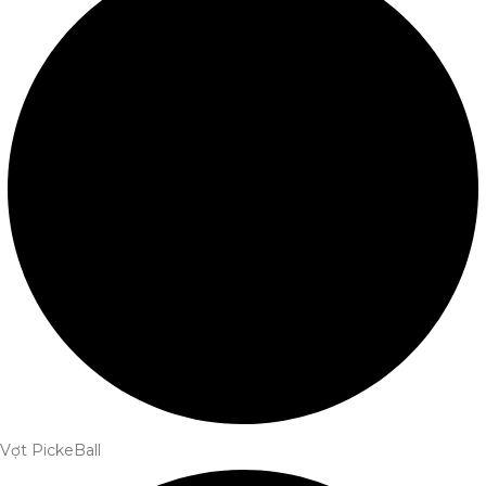
Vợt PickeBall