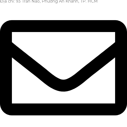
Địa chỉ: 93 Trần Não, Phường An Khánh, TP. HCM