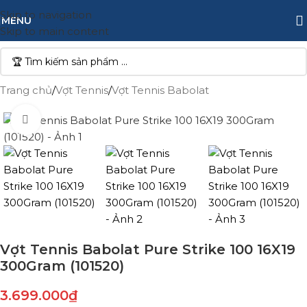
Skip to navigation
MENU
Skip to main content
Trang chủ
/
Vợt Tennis
/
Vợt Tennis Babolat
Click to enlarge
Vợt Tennis Babolat Pure Strike 100 16X19
300Gram (101520)
3.699.000
₫