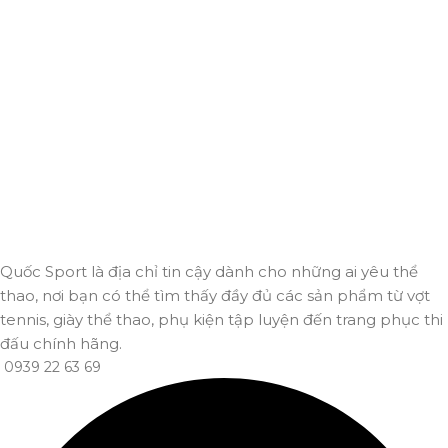
Miễn phí giao hàng cho hoá đơn trên 2.000.000đ
Hỗ trợ 24/7
Luôn sẵn sàng giải đáp và đồng hành cùng bạn mọi lúc,
mọi nơi.
Thanh toán trực tuyến
An toàn, nhanh chóng và bảo mật tuyệt đối.
Giao hàng nhanh
Đảm bảo đơn hàng đến tay bạn trong thời gian sớm nhất.
Quốc Sport là địa chỉ tin cậy dành cho những ai yêu thể
thao, nơi bạn có thể tìm thấy đầy đủ các sản phẩm từ vợt
tennis, giày thể thao, phụ kiện tập luyện đến trang phục thi
đấu chính hãng.
0939 22 63 69