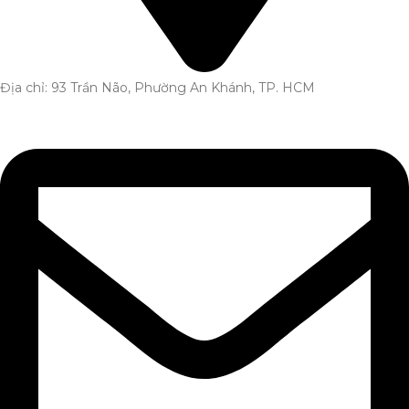
Địa chỉ: 93 Trần Não, Phường An Khánh, TP. HCM